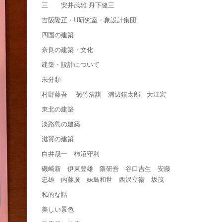
三 安井武雄 丹下健三
吉阪隆正・U研究室・象設計集団
四国の建築
奈良の建築・文化
建築・設計について
未分類
村野藤吾 菊竹清訓 浦辺鎮太郎 大江宏
東北の建築
淡路島の建築
滋賀の建築
白井晟一 柿沼守利
磯崎新 伊東豊雄 隈研吾 谷口吉生 安藤
忠雄 内藤廣 妹島和世 西沢立衛 坂茂
私的な話
美しい景色