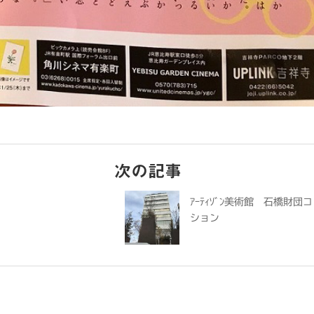
次の記事
ｱｰﾃｨｿﾞﾝ美術館 石橋財団
ション