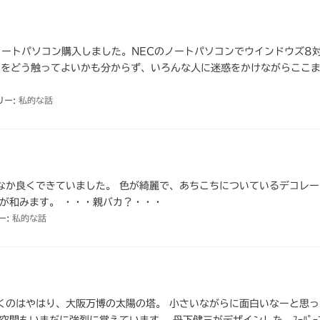
ノートパソコン購入しました。NECのノートパソコンでウインドウズ8
こをどう触ってよいかも分からず、いろんな人に迷惑をかけながらここ
リー:
私的な話
なか良くできていました。 色が綺麗で、あちこちについているデコレー
が和みます。 ・・・親バカ？・・・
ー:
私的な話
くのはやはり、大阪万博の太陽の塔。 小さいながらに面白いなーと思っ