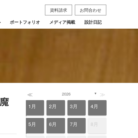
資料請求
お問合わせ
ル
ポートフォリオ
メディア掲載
設計日記
≪
≫
2026
▼
魔
4月
4月
4月
4月
4月
4月
4月
4月
4月
4月
4月
4月
4月
4月
4月
4月
4月
1月
2月
3月
4月
8月
8月
8月
8月
8月
8月
8月
8月
8月
8月
8月
8月
8月
8月
8月
8月
8月
5月
6月
7月
8月