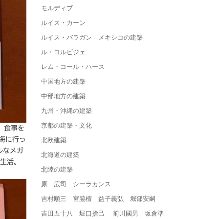
モルディブ
ルイス・カーン
ルイス・バラガン メキシコの建築
ル・コルビジェ
レム・コール・ハース
中国地方の建築
中部地方の建築
九州・沖縄の建築
京都の建築・文化
、食事を
北欧建築
海に行っ
ルなメガ
北海道の建築
の生活。
北陸の建築
原 広司 シーラカンス
吉村順三 宮脇檀 益子義弘 堀部安嗣
吉田五十八 堀口捨己 前川國男 坂倉準