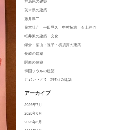
群馬県の建築
茨木県の建築
藤井厚二
藤本壮介 平田晃久 中村拓志 石上純也
軽井沢の建築・文化
鎌倉・葉山・逗子・横須賀の建築
長崎の建築
関西の建築
韓国ソウルの建築
ｼﾞｪﾌﾘｰ・ﾊﾞﾜ ｽﾘﾗﾝｶの建築
アーカイブ
2026年7月
2026年6月
2026年5月