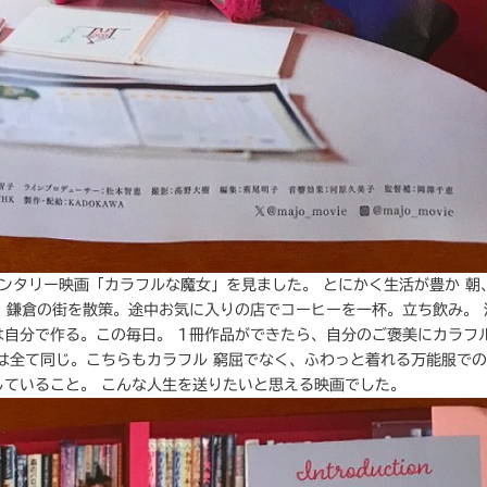
ンタリー映画「カラフルな魔女」を見ました。 とにかく生活が豊か 朝
、鎌倉の街を散策。途中お気に入りの店でコーヒーを一杯。立ち飲み。 
自分で作る。この毎日。 1冊作品ができたら、自分のご褒美にカラフ
は全て同じ。こちらもカラフル 窮屈でなく、ふわっと着れる万能服で
ていること。 こんな人生を送りたいと思える映画でした。