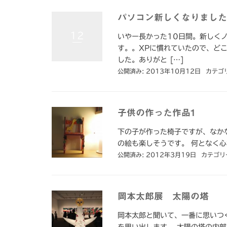
パソコン新しくなりました
12
いやー長かった10日間。新しく
す。。XPに慣れていたので、ど
した。ありがと […]
公開済み: 2013年10月12日
カテゴ
子供の作った作品1
下の子が作った椅子ですが、なか
の絵も楽しそうです。 何となく心
公開済み: 2012年3月19日
カテゴリ
岡本太郎展 太陽の塔
岡本太郎と聞いて、一番に思いつ