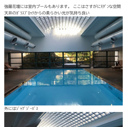
強羅花壇には室内プールもあります。 ここはさすがにﾓﾀﾞﾝな空間
天井のｶﾞﾗｽﾌﾞﾛｯｸからの柔らかい光が気持ち良い
外にはｼﾞｬｸﾞｼﾞｰﾊﾞｽ