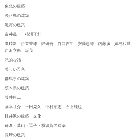
東北の建築
淡路島の建築
滋賀の建築
白井晟一 柿沼守利
磯崎新 伊東豊雄 隈研吾 谷口吉生 安藤忠雄 内藤廣 妹島和世
西沢立衛 坂茂
私的な話
美しい景色
群馬県の建築
茨木県の建築
藤井厚二
藤本壮介 平田晃久 中村拓志 石上純也
軽井沢の建築・文化
鎌倉・葉山・逗子・横須賀の建築
長崎の建築