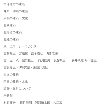
中部地方の建築
九州・沖縄の建築
京都の建築・文化
北欧建築
北海道の建築
北陸の建築
原 広司 シーラカンス
吉村順三 宮脇檀 益子義弘 堀部安嗣
吉田五十八 堀口捨己 前川國男 坂倉準三 安井武雄 丹下健三
吉阪隆正・U研究室・象設計集団
四国の建築
奈良の建築・文化
建築・設計について
未分類
村野藤吾 菊竹清訓 浦辺鎮太郎 大江宏