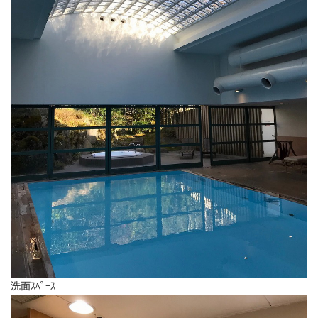
洗面ｽﾍﾟｰｽ