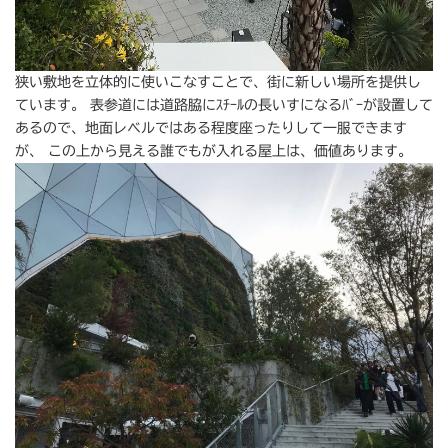
狭い敷地を立体的に使いこなすことで、街に新しい場所を提供し
ています。 表参道には道路脇にｽﾁｰﾙの長いすになるﾊﾞｰが設置して
あるので、地面レベルではある程度座ったりして一服できます
が、 この上から見える誰でもが入れる屋上は、価値あります。