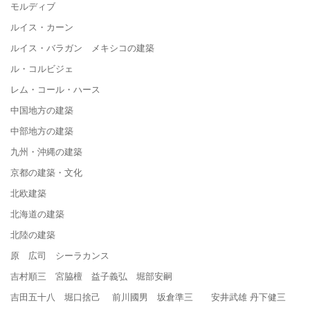
モルディブ
ルイス・カーン
ルイス・バラガン メキシコの建築
ル・コルビジェ
レム・コール・ハース
中国地方の建築
中部地方の建築
九州・沖縄の建築
京都の建築・文化
北欧建築
北海道の建築
北陸の建築
原 広司 シーラカンス
吉村順三 宮脇檀 益子義弘 堀部安嗣
吉田五十八 堀口捨己 前川國男 坂倉準三 安井武雄 丹下健三