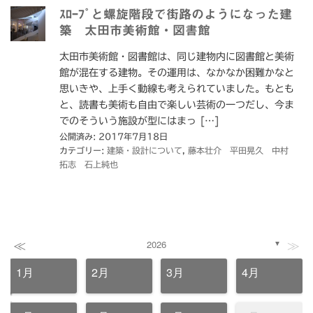
ｽﾛｰﾌﾟと螺旋階段で街路のようになった建
築 太田市美術館・図書館
太田市美術館・図書館は、同じ建物内に図書館と美術
館が混在する建物。その運用は、なかなか困難かなと
思いきや、上手く動線も考えられていました。もとも
と、読書も美術も自由で楽しい芸術の一つだし、今ま
でのそういう施設が型にはまっ […]
公開済み: 2017年7月18日
カテゴリー:
建築・設計について
,
藤本壮介 平田晃久 中村
拓志 石上純也
≪
≫
2026
▼
1月
2月
3月
4月