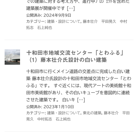
での建築に対する考え方や、進行中ﾌﾟﾛｼﾞｪｸﾄを含めた
建築展が開催中です […]
公開済み: 2024年9月9日
カテゴリー:
建築・設計について
,
藤本壮介 平田晃久 中村
拓志 石上純也
十和田市地域交流センター「とわふる」
（1）藤本壮介氏設計の白い建築
十和田市に行くメイン道路の交差点に完成した白い建
築 藤本壮介氏設計の十和田市地域交流センター「とわ
ふる」です。 すぐ近くには、現代アートの美術館十和
田市美術館があり、その白いキューブを意図的に連続
させた建築です。 白いキ […]
公開済み: 2023年1月10日
カテゴリー:
建築・設計について
,
東北の建築
,
藤本壮介 平田
晃久 中村拓志 石上純也