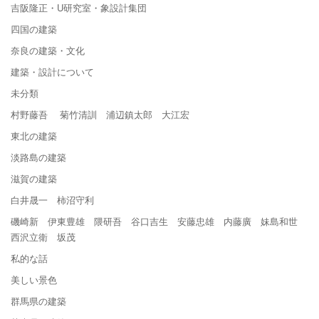
吉阪隆正・U研究室・象設計集団
四国の建築
奈良の建築・文化
建築・設計について
未分類
村野藤吾 菊竹清訓 浦辺鎮太郎 大江宏
東北の建築
淡路島の建築
滋賀の建築
白井晟一 柿沼守利
磯崎新 伊東豊雄 隈研吾 谷口吉生 安藤忠雄 内藤廣 妹島和世
西沢立衛 坂茂
私的な話
美しい景色
群馬県の建築