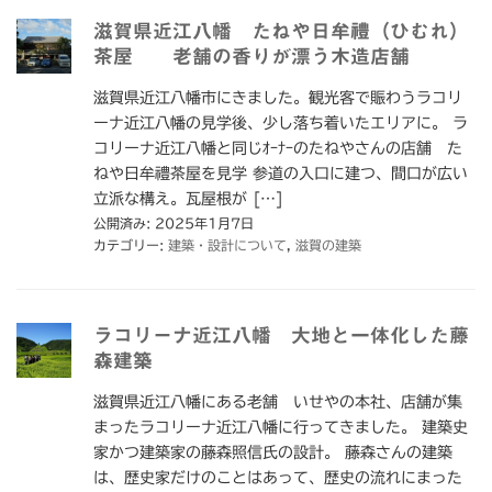
滋賀県近江八幡 たねや日牟禮（ひむれ）
茶屋 老舗の香りが漂う木造店舗
滋賀県近江八幡市にきました。観光客で賑わうラコリ
ーナ近江八幡の見学後、少し落ち着いたエリアに。 ラ
コリーナ近江八幡と同じｵｰﾅｰのたねやさんの店舗 た
ねや日牟禮茶屋を見学 参道の入口に建つ、間口が広い
立派な構え。瓦屋根が […]
公開済み: 2025年1月7日
カテゴリー:
建築・設計について
,
滋賀の建築
ラコリーナ近江八幡 大地と一体化した藤
森建築
滋賀県近江八幡にある老舗 いせやの本社、店舗が集
まったラコリーナ近江八幡に行ってきました。 建築史
家かつ建築家の藤森照信氏の設計。 藤森さんの建築
は、歴史家だけのことはあって、歴史の流れにまった