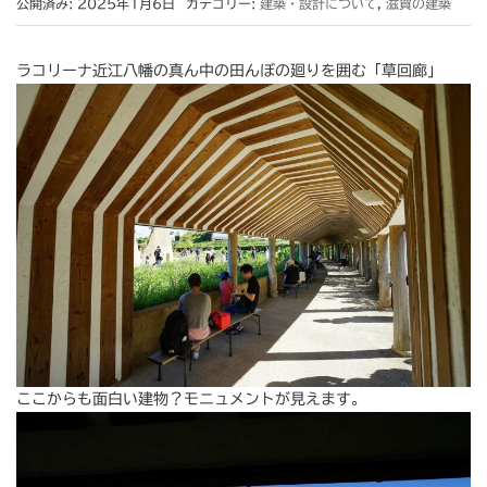
公開済み: 2025年1月6日
カテゴリー:
建築・設計について
,
滋賀の建築
ラコリーナ近江八幡の真ん中の田んぼの廻りを囲む「草回廊」
ここからも面白い建物？モニュメントが見えます。