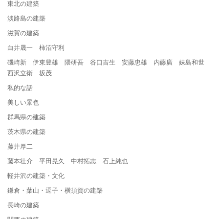
東北の建築
淡路島の建築
滋賀の建築
白井晟一 柿沼守利
磯崎新 伊東豊雄 隈研吾 谷口吉生 安藤忠雄 内藤廣 妹島和世
西沢立衛 坂茂
私的な話
美しい景色
群馬県の建築
茨木県の建築
藤井厚二
藤本壮介 平田晃久 中村拓志 石上純也
軽井沢の建築・文化
鎌倉・葉山・逗子・横須賀の建築
長崎の建築