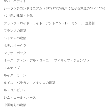
ザハ・ハディド
シーランチコンドミニアム（ｶﾘﾌｫﾙﾆｱの海岸に拡がる木造のｺﾝﾄﾞﾐﾆｱﾑ）
バリ島の建築・文化
フランク・ロイド・ライト、アントニン・レーモンド、 遠藤新
フランスの建築
ベトナムの建築
ホテルオークラ
マリオ・ボッタ
ミース・ファン・デル・ローエ フィリップ・ジョンソン
モルディブ
ルイス・カーン
ルイス・バラガン メキシコの建築
ル・コルビジェ
レム・コール・ハース
中国地方の建築