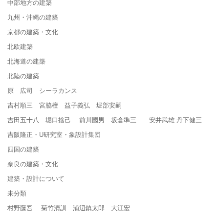
中部地方の建築
九州・沖縄の建築
京都の建築・文化
北欧建築
北海道の建築
北陸の建築
原 広司 シーラカンス
吉村順三 宮脇檀 益子義弘 堀部安嗣
吉田五十八 堀口捨己 前川國男 坂倉準三 安井武雄 丹下健三
吉阪隆正・U研究室・象設計集団
四国の建築
奈良の建築・文化
建築・設計について
未分類
村野藤吾 菊竹清訓 浦辺鎮太郎 大江宏