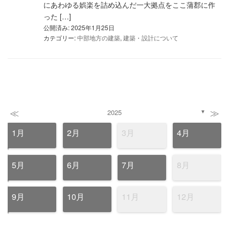
にあわゆる娯楽を詰め込んだ一大拠点をここ蒲郡に作
った […]
公開済み: 2025年1月25日
カテゴリー:
中部地方の建築
,
建築・設計について
≪
≫
2025
▼
1月
2月
3月
4月
5月
6月
7月
8月
9月
10月
11月
12月