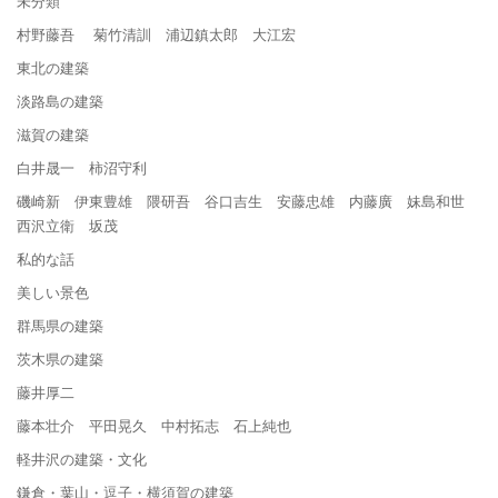
未分類
村野藤吾 菊竹清訓 浦辺鎮太郎 大江宏
東北の建築
淡路島の建築
滋賀の建築
白井晟一 柿沼守利
磯崎新 伊東豊雄 隈研吾 谷口吉生 安藤忠雄 内藤廣 妹島和世
西沢立衛 坂茂
私的な話
美しい景色
群馬県の建築
茨木県の建築
藤井厚二
藤本壮介 平田晃久 中村拓志 石上純也
軽井沢の建築・文化
鎌倉・葉山・逗子・横須賀の建築