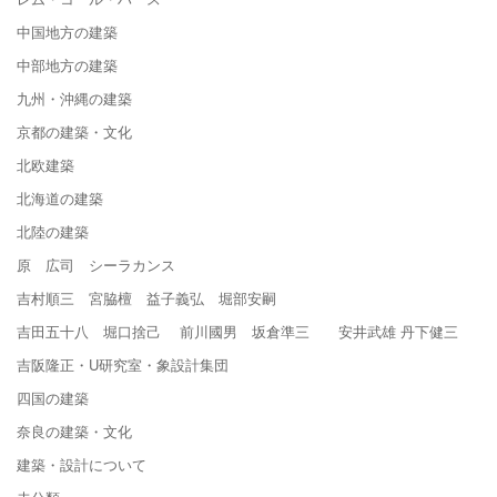
中国地方の建築
中部地方の建築
九州・沖縄の建築
京都の建築・文化
北欧建築
北海道の建築
北陸の建築
原 広司 シーラカンス
吉村順三 宮脇檀 益子義弘 堀部安嗣
吉田五十八 堀口捨己 前川國男 坂倉準三 安井武雄 丹下健三
吉阪隆正・U研究室・象設計集団
四国の建築
奈良の建築・文化
建築・設計について