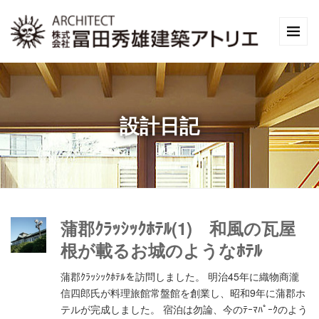
設計日記
蒲郡ｸﾗｯｼｯｸﾎﾃﾙ(1) 和風の瓦屋
根が載るお城のようなﾎﾃﾙ
蒲郡ｸﾗｯｼｯｸﾎﾃﾙを訪問しました。 明治45年に織物商瀧
信四郎氏が料理旅館常盤館を創業し、昭和9年に蒲郡ホ
テルが完成しました。 宿泊は勿論、今のﾃｰﾏﾊﾟｰｸのよう