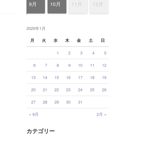
12月
12月
12月
12月
12月
12月
12月
12月
12月
12月
12月
12月
12月
12月
12月
12月
12月
9月
10月
11月
12月
2025年1月
月
火
水
木
金
土
日
1
2
3
4
5
6
7
8
9
10
11
12
13
14
15
16
17
18
19
20
21
22
23
24
25
26
27
28
29
30
31
« 9月
2月 »
カテゴリー