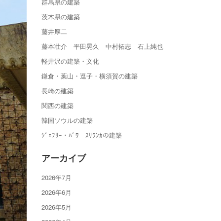
群馬県の建築
茨木県の建築
藤井厚二
藤本壮介 平田晃久 中村拓志 石上純也
軽井沢の建築・文化
鎌倉・葉山・逗子・横須賀の建築
長崎の建築
関西の建築
韓国ソウルの建築
ｼﾞｪﾌﾘｰ・ﾊﾞﾜ ｽﾘﾗﾝｶの建築
アーカイブ
2026年7月
2026年6月
2026年5月