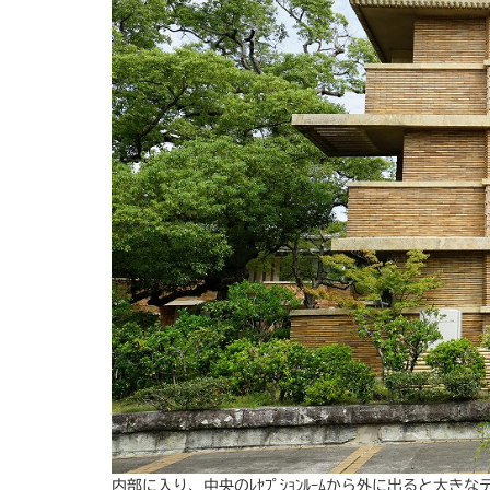
内部に入り、中央のﾚｾﾌﾟｼｮﾝﾙｰﾑから外に出ると大き