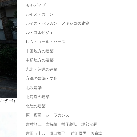
モルディブ
ルイス・カーン
ルイス・バラガン メキシコの建築
ル・コルビジェ
レム・コール・ハース
中国地方の建築
中部地方の建築
九州・沖縄の建築
京都の建築・文化
北欧建築
北海道の建築
ﾀﾞｰﾀｲ
北陸の建築
原 広司 シーラカンス
吉村順三 宮脇檀 益子義弘 堀部安嗣
吉田五十八 堀口捨己 前川國男 坂倉準