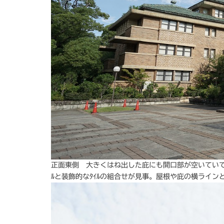
正面東側 大きくはね出した庇にも開口部が空いていて光を
ﾙと装飾的なﾀｲﾙの組合せが見事。屋根や庇の横ライ