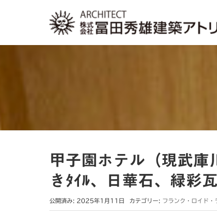
甲子園ホテル（現武庫
きﾀｲﾙ、日華石、緑彩
公開済み: 2025年1月11日
カテゴリー:
フランク・ロイド・