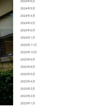
2024年6月
2024年5月
2024年4月
2024年3月
2024年2月
2024年1月
2023年11月
2023年10月
2023年9月
2023年8月
2023年5月
2023年4月
2023年3月
2023年2月
2023年1月