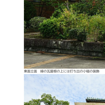
東面立面 緑の瓦屋根の上には打ち出の小槌の装飾