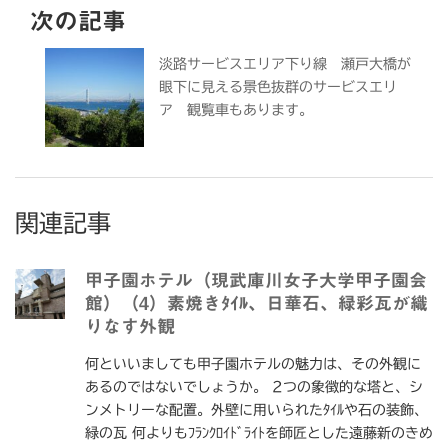
次の記事
淡路サービスエリア下り線 瀬戸大橋が
眼下に見える景色抜群のサービスエリ
ア 観覧車もあります。
関連記事
甲子園ホテル（現武庫川女子大学甲子園会
館）（4）素焼きﾀｲﾙ、日華石、緑彩瓦が織
りなす外観
何といいましても甲子園ホテルの魅力は、その外観に
あるのではないでしょうか。 2つの象徴的な塔と、シ
ンメトリーな配置。外壁に用いられたﾀｲﾙや石の装飾、
緑の瓦 何よりもﾌﾗﾝｸﾛｲﾄﾞﾗｲﾄを師匠とした遠藤新のきめ