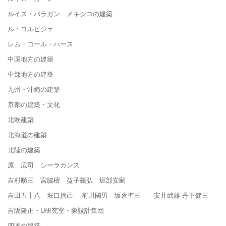
ルイス・バラガン メキシコの建築
ル・コルビジェ
レム・コール・ハース
中国地方の建築
中部地方の建築
九州・沖縄の建築
京都の建築・文化
北欧建築
北海道の建築
北陸の建築
原 広司 シーラカンス
吉村順三 宮脇檀 益子義弘 堀部安嗣
吉田五十八 堀口捨己 前川國男 坂倉準三 安井武雄 丹下健三
吉阪隆正・U研究室・象設計集団
四国の建築