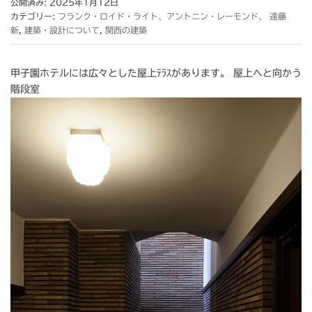
公開済み: 2025年1月12日
カテゴリー:
フランク・ロイド・ライト、アントニン・レーモンド、 遠藤
新
,
建築・設計について
,
関西の建築
甲子園ホテルには広々とした屋上ﾃﾗｽがあります。 屋上へと向かう
階段室