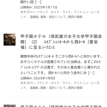
細かい設 […]
公開済み: 2025年1月11日
カテゴリー:
フランク・ロイド・ライト、アントニン・レーモ
ンド、 遠藤新
,
建築・設計について
,
関西の建築
甲子園ホテル（現武庫川女子大学甲子園会
館）（2） ﾚｾﾌﾟｼｮﾝﾎｰﾙから西ﾎｰﾙ（宴会
場）に至るｼｰｸｴﾝｽ
建物中央のﾚｾﾌﾟｼｮﾝﾎｰﾙ そこから西ﾎｰﾙへと向かいます。
おそらくホテルの営業されていた当時は、まずこのﾚｾ
ﾌﾟｼｮﾝﾙｰﾑでｹﾞｽﾄは寛ぎ、そのあと宴会場へと導かれた
ということです。 西ﾎｰﾙへと向かう途中に水 […]
公開済み: 2025年1月9日
カテゴリー:
フランク・ロイド・ライト、アントニン・レーモ
ンド、 遠藤新
,
建築・設計について
,
関西の建築