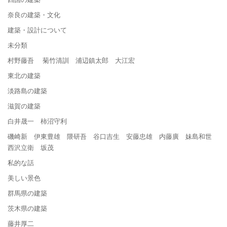
奈良の建築・文化
建築・設計について
未分類
村野藤吾 菊竹清訓 浦辺鎮太郎 大江宏
東北の建築
淡路島の建築
滋賀の建築
白井晟一 柿沼守利
磯崎新 伊東豊雄 隈研吾 谷口吉生 安藤忠雄 内藤廣 妹島和世
西沢立衛 坂茂
私的な話
美しい景色
群馬県の建築
茨木県の建築
藤井厚二