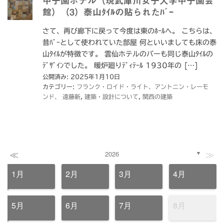
甲子園ホテル（現武庫川女子大学甲子園会
館）（3）泰山ﾀｲﾙの貼られたﾊﾞｰ
さて、再び廊下に戻って今度は東のﾎｰﾙへ。 こちらは、
昔ﾊﾞｰとして使われていた部屋 何といいましても床の泰
山ﾀｲﾙが特徴です。 雲仙ホテルのバーも同じ泰山ﾀｲﾙの
ﾃﾞｻﾞｲﾝでした。 暖炉廻りﾃﾞｨﾃｰﾙ 1930年の […]
公開済み: 2025年1月10日
カテゴリー:
フランク・ロイド・ライト、アントニン・レーモ
ンド、 遠藤新
,
建築・設計について
,
関西の建築
≪
≫
2026
▼
1月
2月
3月
4月
5月
6月
7月
8月