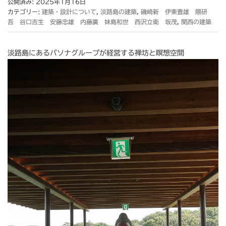
公開済み: 2025年1月16日
カテゴリー:
建築・設計について
,
淡路島の建築
,
磯崎新 伊東豊雄 隈研
吾 谷口吉生 安藤忠雄 内藤廣 妹島和世 西沢立衛 坂茂
,
関西の建築
淡路島にあるパソナグループが経営する禅坊と瞑想空間