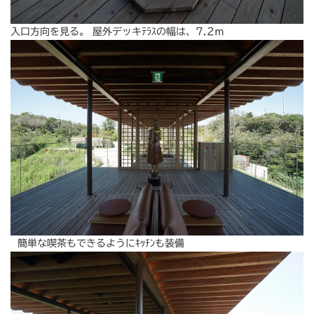
入口方向を見る。 屋外デッキﾃﾗｽの幅は、7.2ｍ
簡単な喫茶もできるようにｷｯﾁﾝも装備