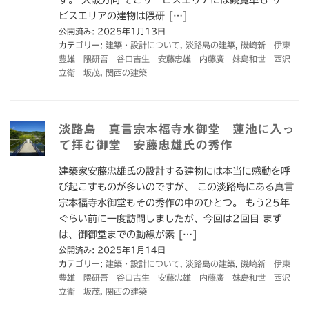
ビスエリアの建物は隈研 […]
公開済み: 2025年1月13日
カテゴリー:
建築・設計について
,
淡路島の建築
,
磯崎新 伊東
豊雄 隈研吾 谷口吉生 安藤忠雄 内藤廣 妹島和世 西沢
立衛 坂茂
,
関西の建築
淡路島 真言宗本福寺水御堂 蓮池に入っ
て拝む御堂 安藤忠雄氏の秀作
建築家安藤忠雄氏の設計する建物には本当に感動を呼
び起こすものが多いのですが、 この淡路島にある真言
宗本福寺水御堂もその秀作の中のひとつ。 もう25年
ぐらい前に一度訪問しましたが、今回は2回目 まず
は、御御堂までの動線が素 […]
公開済み: 2025年1月14日
カテゴリー:
建築・設計について
,
淡路島の建築
,
磯崎新 伊東
豊雄 隈研吾 谷口吉生 安藤忠雄 内藤廣 妹島和世 西沢
立衛 坂茂
,
関西の建築