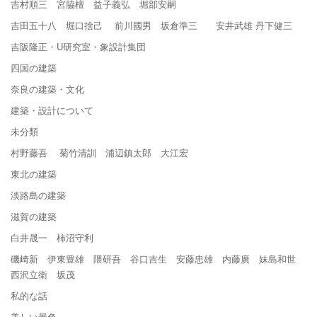
吉村順三 宮脇檀 益子義弘 堀部安嗣
吉田五十八 堀口捨己 前川國男 坂倉準三 安井武雄 丹下健三
吉阪隆正・U研究室・象設計集団
四国の建築
奈良の建築・文化
建築・設計について
未分類
村野藤吾 菊竹清訓 浦辺鎮太郎 大江宏
東北の建築
淡路島の建築
滋賀の建築
白井晟一 柿沼守利
磯崎新 伊東豊雄 隈研吾 谷口吉生 安藤忠雄 内藤廣 妹島和世
西沢立衛 坂茂
私的な話
美しい景色