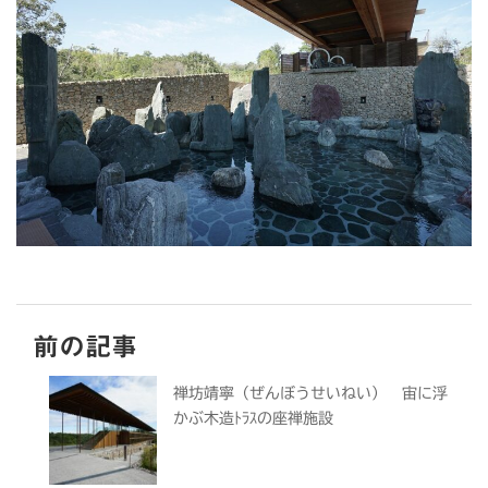
前の記事
禅坊靖寧（ぜんぼうせいねい） 宙に浮
かぶ木造ﾄﾗｽの座禅施設