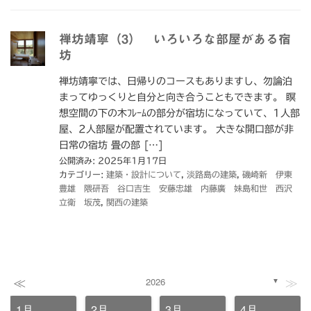
禅坊靖寧（3） いろいろな部屋がある宿
坊
禅坊靖寧では、日帰りのコースもありますし、勿論泊
まってゆっくりと自分と向き合うこともできます。 瞑
想空間の下の木ﾌﾚｰﾑの部分が宿坊になっていて、1人部
屋、2人部屋が配置されています。 大きな開口部が非
日常の宿坊 畳の部 […]
公開済み: 2025年1月17日
カテゴリー:
建築・設計について
,
淡路島の建築
,
磯崎新 伊東
豊雄 隈研吾 谷口吉生 安藤忠雄 内藤廣 妹島和世 西沢
立衛 坂茂
,
関西の建築
≪
≫
2026
▼
1月
2月
3月
4月