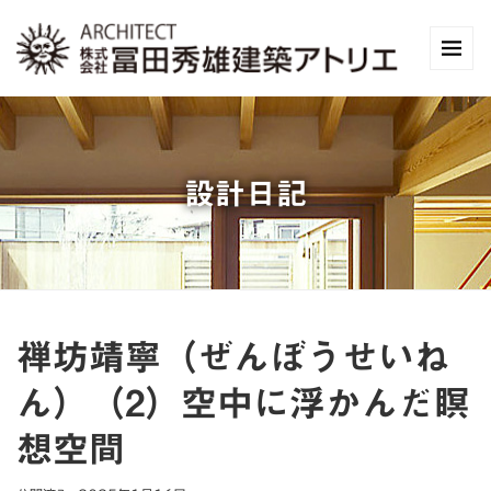
設計日記
禅坊靖寧（ぜんぼうせいね
ん）（2）空中に浮かんだ瞑
想空間