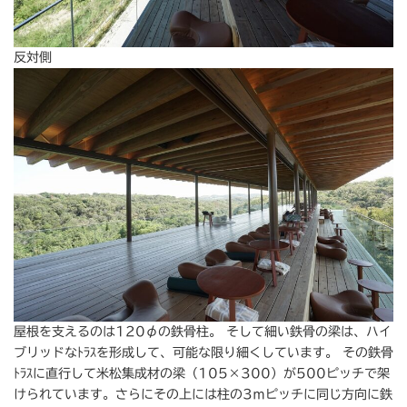
反対側
屋根を支えるのは120φの鉄骨柱。 そして細い鉄骨の梁は、ハイ
ブリッドなﾄﾗｽを形成して、可能な限り細くしています。 その鉄骨
ﾄﾗｽに直行して米松集成材の梁（105×300）が500ピッチで架
けられています。さらにその上には柱の3ｍピッチに同じ方向に鉄