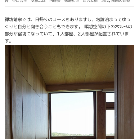
吾 谷口吉生 安藤忠雄 内藤廣 妹島和世 西沢立衛 坂茂
,
関西の建築
禅坊靖寧では、日帰りのコースもありますし、勿論泊まってゆっ
くりと自分と向き合うこともできます。 瞑想空間の下の木ﾌﾚｰﾑの
部分が宿坊になっていて、1人部屋、2人部屋が配置されていま
す。