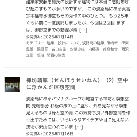
建築家安藤忠雄氏の設計する建物には本当に感動を呼
び起こすものが多いのですが、 この淡路島にある真言
宗本福寺水御堂もその秀作の中のひとつ。 もう25年
ぐらい前に一度訪問しましたが、今回は2回目 まず
は、御御堂までの動線が素 […]
公開済み: 2025年1月14日
カテゴリー:
建築・設計について
,
淡路島の建築
,
磯崎新 伊東
豊雄 隈研吾 谷口吉生 安藤忠雄 内藤廣 妹島和世 西沢
立衛 坂茂
,
関西の建築
禅坊靖寧（ぜんぼうせいねん）（2）空中
に浮かんだ瞑想空間
淡路島にあるパソナグループが経営する禅坊と瞑想空
間 先端部分 杉板の床の上に座り、外を見ながら瞑想
見えるものは緑と空の青 この気持ち良い外部空間を作
り出すためには、いろいろなアイデアや目に見えない
技術が沢山使われていま […]
公開済み: 2025年1月16日