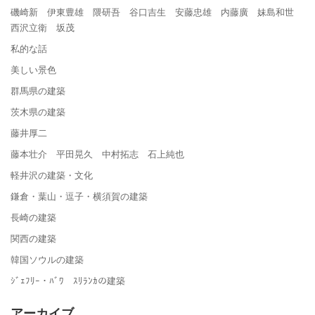
磯崎新 伊東豊雄 隈研吾 谷口吉生 安藤忠雄 内藤廣 妹島和世
西沢立衛 坂茂
私的な話
美しい景色
群馬県の建築
茨木県の建築
藤井厚二
藤本壮介 平田晃久 中村拓志 石上純也
軽井沢の建築・文化
鎌倉・葉山・逗子・横須賀の建築
長崎の建築
関西の建築
韓国ソウルの建築
ｼﾞｪﾌﾘｰ・ﾊﾞﾜ ｽﾘﾗﾝｶの建築
アーカイブ