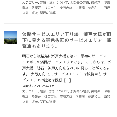
カテゴリー:
建築・設計について
,
淡路島の建築
,
磯崎新 伊東
豊雄 隈研吾 谷口吉生 安藤忠雄 内藤廣 妹島和世 西沢
立衛 坂茂
,
関西の建築
淡路サービスエリア下り線 瀬戸大橋が眼
下に見える景色抜群のサービスエリア 観
覧車もあります。
明石から淡路島に瀬戸大橋を渡り、最初のサービスエ
リアがこの淡路サービスエリアです。 ここからは、瀬
戸大橋、明石、神戸方向をきれいに見ることができま
す。 大阪方向 そこサービスエリアには観覧車も サー
ビスエリアの建物は隈研 […]
公開済み: 2025年1月13日
カテゴリー:
建築・設計について
,
淡路島の建築
,
磯崎新 伊東
豊雄 隈研吾 谷口吉生 安藤忠雄 内藤廣 妹島和世 西沢
立衛 坂茂
,
関西の建築