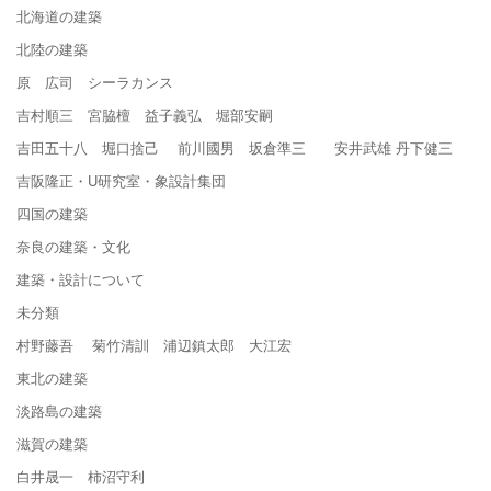
北海道の建築
北陸の建築
原 広司 シーラカンス
吉村順三 宮脇檀 益子義弘 堀部安嗣
吉田五十八 堀口捨己 前川國男 坂倉準三 安井武雄 丹下健三
吉阪隆正・U研究室・象設計集団
四国の建築
奈良の建築・文化
建築・設計について
未分類
村野藤吾 菊竹清訓 浦辺鎮太郎 大江宏
東北の建築
淡路島の建築
滋賀の建築
白井晟一 柿沼守利