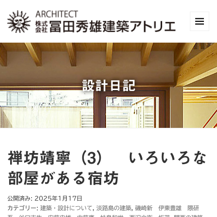
設計日記
禅坊靖寧（3） いろいろな
部屋がある宿坊
公開済み: 2025年1月17日
カテゴリー:
建築・設計について
,
淡路島の建築
,
磯崎新 伊東豊雄 隈研