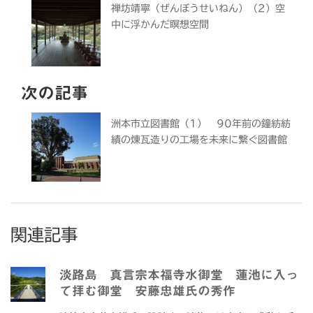
禅坊靖寧（ぜんぼうせいねん）（2）空
中に浮かんだ瞑想空間
次の記事
洲本市立図書館（1） 90年前の鐘紡紡
績の煉瓦造りの工場を未来に繋ぐ図書館
関連記事
淡路島 真言宗本福寺水御堂 蓮池に入っ
て拝む御堂 安藤忠雄氏の秀作