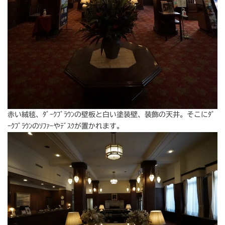
赤い絨毯、ﾀﾞｰｸﾌﾞﾗｳﾝの壁板と白い塗装壁、装飾の天井。そこにﾀﾞ
ｰｸﾌﾞﾗｳﾝのｿﾌｧｰやﾃﾞｽｸが置かれます。