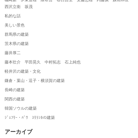
西沢立衛 坂茂
私的な話
美しい景色
群馬県の建築
茨木県の建築
藤井厚二
藤本壮介 平田晃久 中村拓志 石上純也
軽井沢の建築・文化
鎌倉・葉山・逗子・横須賀の建築
長崎の建築
関西の建築
韓国ソウルの建築
ｼﾞｪﾌﾘｰ・ﾊﾞﾜ ｽﾘﾗﾝｶの建築
アーカイブ