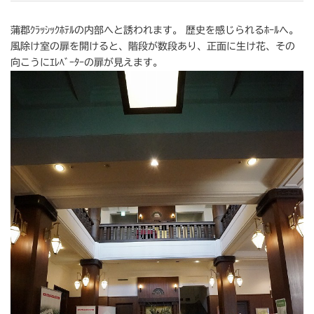
蒲郡ｸﾗｯｼｯｸﾎﾃﾙの内部へと誘われます。 歴史を感じられるﾎｰﾙへ。
風除け室の扉を開けると、階段が数段あり、正面に生け花、その
向こうにｴﾚﾍﾞｰﾀｰの扉が見えます。