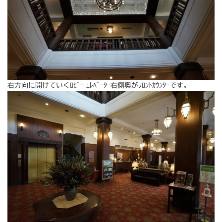
右方向に開けていくﾛﾋﾞｰ ｴﾚﾍﾞｰﾀｰ右側奥がﾌﾛﾝﾄｶｳﾝﾀｰです。