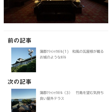
前の記事
蒲郡ｸﾗｯｼｯｸﾎﾃﾙ(1) 和風の瓦屋根が載る
お城のようなﾎﾃﾙ
次の記事
蒲郡ｸﾗｯｼｯｸﾎﾃﾙ（3） 竹島を望む気持ち
良い屋外テラス