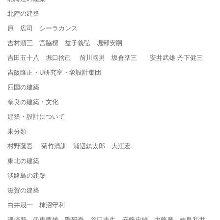
北陸の建築
原 広司 シーラカンス
吉村順三 宮脇檀 益子義弘 堀部安嗣
吉田五十八 堀口捨己 前川國男 坂倉準三 安井武雄 丹下健三
吉阪隆正・U研究室・象設計集団
四国の建築
奈良の建築・文化
建築・設計について
未分類
村野藤吾 菊竹清訓 浦辺鎮太郎 大江宏
東北の建築
淡路島の建築
滋賀の建築
白井晟一 柿沼守利
磯崎新 伊東豊雄 隈研吾 谷口吉生 安藤忠雄 内藤廣 妹島和世