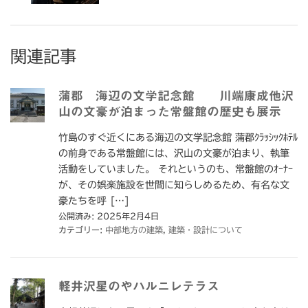
関連記事
蒲郡 海辺の文学記念館 川端康成他沢
山の文豪が泊まった常盤館の歴史も展示
竹島のすぐ近くにある海辺の文学記念館 蒲郡ｸﾗｯｼｯｸﾎﾃﾙ
の前身である常盤館には、沢山の文豪が泊まり、執筆
活動をしていました。 それというのも、常盤館のｵｰﾅｰ
が、その娯楽施設を世間に知らしめるため、有名な文
豪たちを呼 […]
公開済み: 2025年2月4日
カテゴリー:
中部地方の建築
,
建築・設計について
軽井沢星のやハルニレテラス