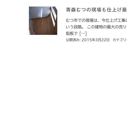
青森むつの現場も仕上げ最
むつ市での現場は、今仕上げ工事の
いう段階。 この建物の最大の売
垢板で […]
公開済み: 2015年3月22日
カテゴリ