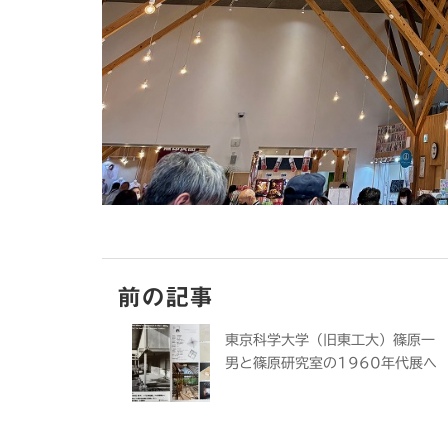
前の記事
東京科学大学（旧東工大）篠原一
男と篠原研究室の1960年代展へ