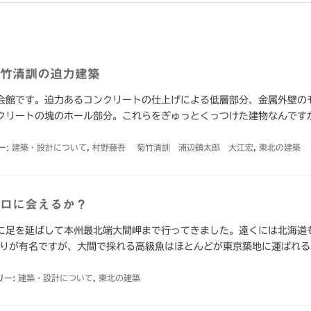
竹清訓の迫力建築
会館です。迫力あるコンクリートの仕上げによる低層部分、金属外壁の
クリートの塊のホール部分。これらをぎゅっとくっつけた建物なんです
ー:
建築・設計について
,
村野藤吾 菊竹清訓 浦辺鎮太郎 大江宏
,
東北の建築
ロに会えるか？
に足を延ばして本州最北端大間岬まで行ってきました。遠くには北海道
釣りが有名ですが、大間で採れる高級魚はほとんどが東京築地に運ばれる
リー:
建築・設計について
,
東北の建築