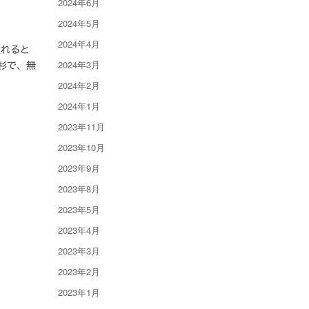
2024年6月
2024年5月
2024年4月
入れると
2024年3月
杉で、無
2024年2月
2024年1月
2023年11月
2023年10月
2023年9月
2023年8月
2023年5月
2023年4月
2023年3月
2023年2月
2023年1月