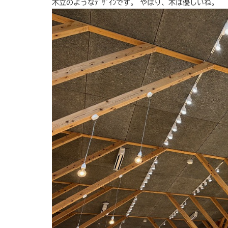
木立のようなﾃﾞｻﾞｲﾝです。 やはり、木は優しいね。