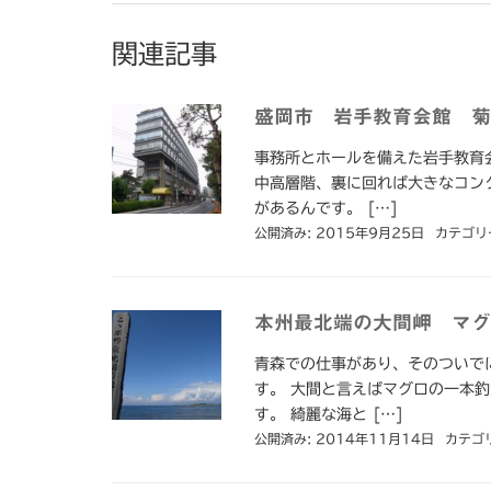
関連記事
盛岡市 岩手教育会館 菊
事務所とホールを備えた岩手教育
中高層階、裏に回れば大きなコン
があるんです。 […]
公開済み: 2015年9月25日
カテゴリ
本州最北端の大間岬 マグ
青森での仕事があり、そのついで
す。 大間と言えばマグロの一本
す。 綺麗な海と […]
公開済み: 2014年11月14日
カテゴ