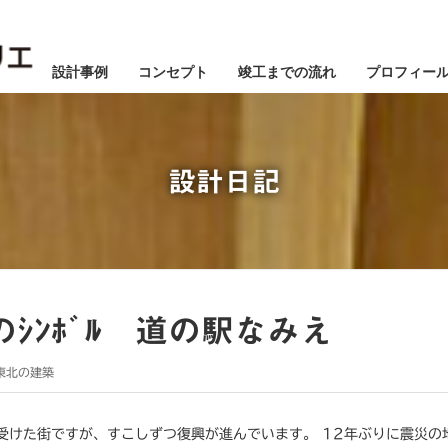
設計事例
コンセプト
竣工までの流れ
プロフィー
設計日記
ｼﾝﾎﾞﾙ 道の駅なみえ
1月
1月
1月
1月
1月
1月
1月
1月
1月
1月
1月
1月
1月
1月
1月
1月
1月
2月
2月
2月
2月
2月
2月
2月
2月
2月
2月
2月
2月
2月
2月
2月
2月
2月
3月
3月
3月
3月
3月
3月
3月
3月
3月
3月
3月
3月
3月
3月
3月
3月
3月
東北の建築
5月
5月
5月
5月
5月
5月
5月
5月
5月
5月
5月
5月
5月
5月
5月
5月
5月
6月
6月
6月
6月
6月
6月
6月
6月
6月
6月
6月
6月
6月
6月
6月
6月
6月
7月
7月
7月
7月
7月
7月
7月
7月
7月
7月
7月
7月
7月
7月
7月
7月
7月
受けた街ですが、すこしずつ復興が進んでいます。 12年ぶりに震災の