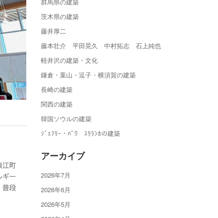
群馬県の建築
茨木県の建築
藤井厚二
藤本壮介 平田晃久 中村拓志 石上純也
軽井沢の建築・文化
鎌倉・葉山・逗子・横須賀の建築
長崎の建築
関西の建築
韓国ソウルの建築
ｼﾞｪﾌﾘｰ・ﾊﾞﾜ ｽﾘﾗﾝｶの建築
アーカイブ
浪江町
2026年7月
ルギー
、普段
2026年6月
2026年5月