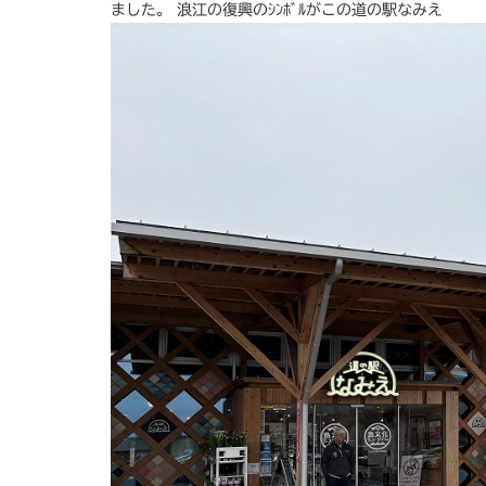
ました。 浪江の復興のｼﾝﾎﾞﾙがこの道の駅なみえ