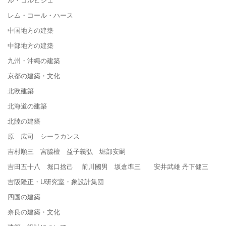
レム・コール・ハース
中国地方の建築
中部地方の建築
九州・沖縄の建築
京都の建築・文化
北欧建築
北海道の建築
北陸の建築
原 広司 シーラカンス
吉村順三 宮脇檀 益子義弘 堀部安嗣
吉田五十八 堀口捨己 前川國男 坂倉準三 安井武雄 丹下健三
吉阪隆正・U研究室・象設計集団
四国の建築
奈良の建築・文化