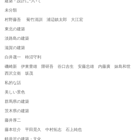
建築・設計について
未分類
村野藤吾 菊竹清訓 浦辺鎮太郎 大江宏
東北の建築
淡路島の建築
滋賀の建築
白井晟一 柿沼守利
磯崎新 伊東豊雄 隈研吾 谷口吉生 安藤忠雄 内藤廣 妹島和世
西沢立衛 坂茂
私的な話
美しい景色
群馬県の建築
茨木県の建築
藤井厚二
藤本壮介 平田晃久 中村拓志 石上純也
軽井沢の建築・文化