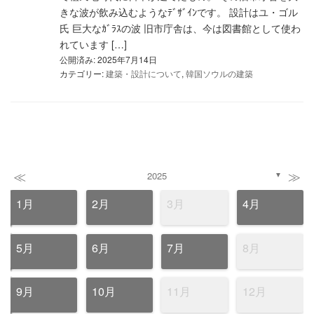
きな波が飲み込むようなﾃﾞｻﾞｲﾝです。 設計はユ・ゴル
氏 巨大なｶﾞﾗｽの波 旧市庁舎は、今は図書館として使わ
れています […]
公開済み: 2025年7月14日
カテゴリー:
建築・設計について
,
韓国ソウルの建築
≪
≫
2025
▼
1月
2月
3月
4月
5月
6月
7月
8月
9月
10月
11月
12月