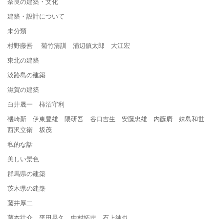
奈良の建築・文化
建築・設計について
未分類
村野藤吾 菊竹清訓 浦辺鎮太郎 大江宏
東北の建築
淡路島の建築
滋賀の建築
白井晟一 柿沼守利
磯崎新 伊東豊雄 隈研吾 谷口吉生 安藤忠雄 内藤廣 妹島和世
西沢立衛 坂茂
私的な話
美しい景色
群馬県の建築
茨木県の建築
藤井厚二
藤本壮介 平田晃久 中村拓志 石上純也