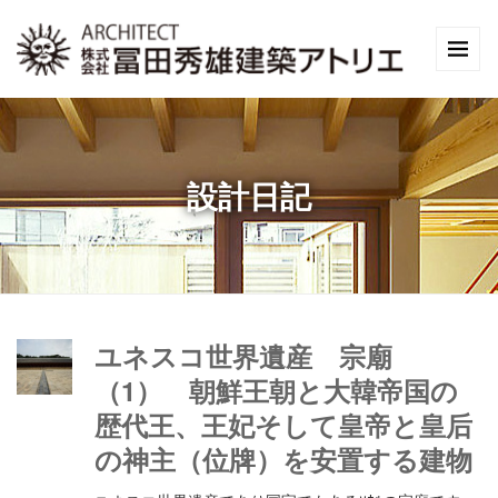
設計日記
ユネスコ世界遺産 宗廟
（1） 朝鮮王朝と大韓帝国の
歴代王、王妃そして皇帝と皇后
の神主（位牌）を安置する建物