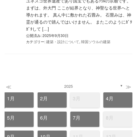
ユネスコ世界遺産であり国宝でもあるｿｳﾙの宗廟です。
まずは、外大門 ここが結界となり、神聖なる世界へと
導かれます。 真ん中に敷かれた石畳み。 石畳みは、神
霊が通るので踏んではいけません。 またこのようにｶﾞﾀ
ｶﾞﾀして […]
公開済み: 2025年9月30日
カテゴリー:
建築・設計について
,
韓国ソウルの建築
≪
≫
2025
▼
1月
2月
3月
4月
5月
6月
7月
8月
9月
10月
11月
12月