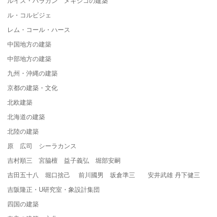
ルイス・バラガン メキシコの建築
ル・コルビジェ
レム・コール・ハース
中国地方の建築
中部地方の建築
九州・沖縄の建築
京都の建築・文化
北欧建築
北海道の建築
北陸の建築
原 広司 シーラカンス
吉村順三 宮脇檀 益子義弘 堀部安嗣
吉田五十八 堀口捨己 前川國男 坂倉準三 安井武雄 丹下健三
吉阪隆正・U研究室・象設計集団
四国の建築