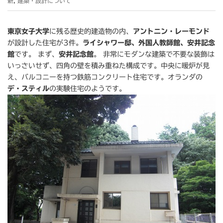
新
,
建築・設計について
東京女子大学
に残る歴史的建造物の内、
アントニン・レーモンド
が設計した住宅が3件。
ライシャワー邸、外国人教師館、安井記念
館
です。 まず、
安井記念館
。 非常にモダンな建築で不要な装飾は
いっさいせず、四角の壁を積み重ねた構成です。中央に暖炉が見
え、バルコニーを持つ鉄筋コンクリート住宅です。オランダの
デ・スティル
の実験住宅のようです。