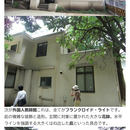
次が
外国人教師館
これは、全てが
フランクロイド・ライト
です。
庇の複雑な装飾と造形。玄関に対象に置かれた大きな
花鉢
。水平
ラインを強調する大きくはね出した
庇
といった具合です。