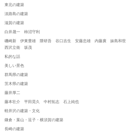
東北の建築
淡路島の建築
滋賀の建築
白井晟一 柿沼守利
磯崎新 伊東豊雄 隈研吾 谷口吉生 安藤忠雄 内藤廣 妹島和世
西沢立衛 坂茂
私的な話
美しい景色
群馬県の建築
茨木県の建築
藤井厚二
藤本壮介 平田晃久 中村拓志 石上純也
軽井沢の建築・文化
鎌倉・葉山・逗子・横須賀の建築
長崎の建築