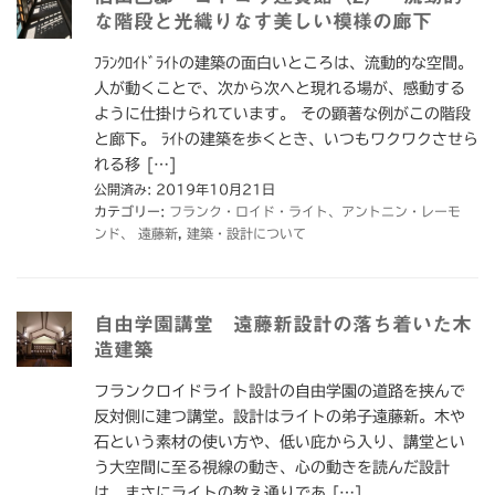
な階段と光織りなす美しい模様の廊下
ﾌﾗﾝｸﾛｲﾄﾞﾗｲﾄの建築の面白いところは、流動的な空間。
人が動くことで、次から次へと現れる場が、感動する
ように仕掛けられています。 その顕著な例がこの階段
と廊下。 ﾗｲﾄの建築を歩くとき、いつもワクワクさせら
れる移 […]
公開済み: 2019年10月21日
カテゴリー:
フランク・ロイド・ライト、アントニン・レーモ
ンド、 遠藤新
,
建築・設計について
自由学園講堂 遠藤新設計の落ち着いた木
造建築
フランクロイドライト設計の自由学園の道路を挟んで
反対側に建つ講堂。設計はライトの弟子遠藤新。木や
石という素材の使い方や、低い庇から入り、講堂とい
う大空間に至る視線の動き、心の動きを読んだ設計
は、まさにライトの教え通りであ […]