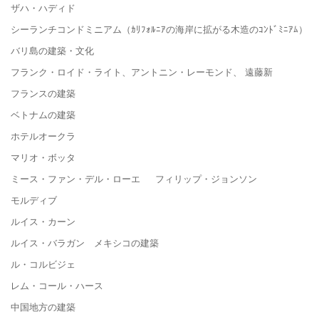
ザハ・ハディド
シーランチコンドミニアム（ｶﾘﾌｫﾙﾆｱの海岸に拡がる木造のｺﾝﾄﾞﾐﾆｱﾑ）
バリ島の建築・文化
フランク・ロイド・ライト、アントニン・レーモンド、 遠藤新
フランスの建築
ベトナムの建築
ホテルオークラ
マリオ・ボッタ
ミース・ファン・デル・ローエ フィリップ・ジョンソン
モルディブ
ルイス・カーン
ルイス・バラガン メキシコの建築
ル・コルビジェ
レム・コール・ハース
中国地方の建築