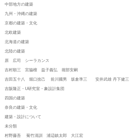
中部地方の建築
九州・沖縄の建築
京都の建築・文化
北欧建築
北海道の建築
北陸の建築
原 広司 シーラカンス
吉村順三 宮脇檀 益子義弘 堀部安嗣
吉田五十八 堀口捨己 前川國男 坂倉準三 安井武雄 丹下健三
吉阪隆正・U研究室・象設計集団
四国の建築
奈良の建築・文化
建築・設計について
未分類
村野藤吾 菊竹清訓 浦辺鎮太郎 大江宏