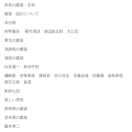
奈良の建築・文化
建築・設計について
未分類
村野藤吾 菊竹清訓 浦辺鎮太郎 大江宏
東北の建築
淡路島の建築
滋賀の建築
白井晟一 柿沼守利
磯崎新 伊東豊雄 隈研吾 谷口吉生 安藤忠雄 内藤廣 妹島和世
西沢立衛 坂茂
私的な話
美しい景色
群馬県の建築
茨木県の建築
藤井厚二