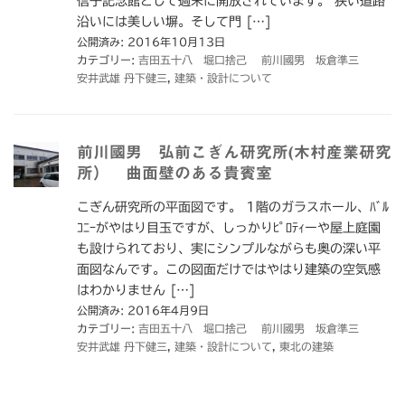
信子記念館として週末に開放されています。 狭い道路
沿いには美しい塀。そして門 […]
公開済み: 2016年10月13日
カテゴリー:
吉田五十八 堀口捨己 前川國男 坂倉準三
安井武雄 丹下健三
,
建築・設計について
前川國男 弘前こぎん研究所(木村産業研究
所） 曲面壁のある貴賓室
こぎん研究所の平面図です。 1階のガラスホール、ﾊﾞﾙ
ｺﾆｰがやはり目玉ですが、しっかりﾋﾟﾛﾃｨーや屋上庭園
も設けられており、実にシンプルながらも奥の深い平
面図なんです。この図面だけではやはり建築の空気感
はわかりません […]
公開済み: 2016年4月9日
カテゴリー:
吉田五十八 堀口捨己 前川國男 坂倉準三
安井武雄 丹下健三
,
建築・設計について
,
東北の建築