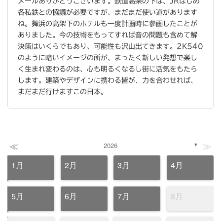
メールありがとうございます。鉄道高架の下は、JRはじめ
各私鉄との協議が必要ですが、まだまだ使い道があります
ね。舞浜の高架下のホテルも一度計画時に参画したことが
ありました。今の技術をもってすれば音の問題も含めて解
決策はいくらでもあり、可能性も沢山出てきます。2K540
のように暗いイメージの所が、まったく新しい発想で楽し
く生まれ変わるのは、心も明るくなるし街に活気をもたら
します。建築やデザインに携わる皆が、力を合わせれば、
まだまだ行けますこの日本。
≪
≫
2026
▼
1月
2月
3月
4月
5月
6月
7月
8月