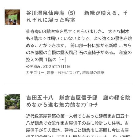
谷川温泉仙寿庵（5） 新緑が映える、そ
れぞれに凝った客室
仙寿庵の3階客室を見せてもらいました。 大きな樹木
も3階までは届いていないようで、より遠くの景色を眺
めることができます。 開口部一杯に拡がる新緑 こちら
のお部屋の自慢は露天風呂 石の座椅子がある。 和室の
控えの間 1階の […]
公開済み: 2025年7月1日
カテゴリー:
建築・設計について
,
群馬県の建築
吉田五十八 鎌倉吉屋信子邸 庭の緑を眺
めながら進む魅力的なｱﾌﾟﾛｰﾁ
近代数寄屋建築の第一人者でもあった建築家吉田五十
八が鎌倉で女流作家吉屋信子の為に設計した住宅。吉
屋信子がその敷地、建物ごと鎌倉市に寄贈し今は吉屋