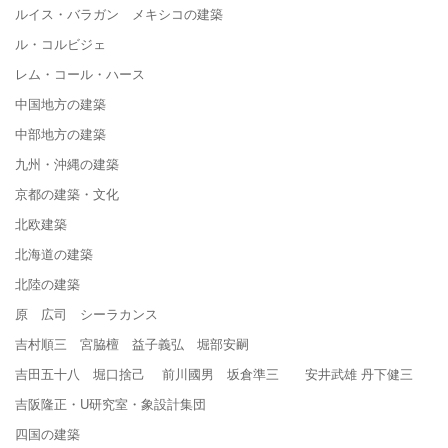
ルイス・バラガン メキシコの建築
ル・コルビジェ
レム・コール・ハース
中国地方の建築
中部地方の建築
九州・沖縄の建築
京都の建築・文化
北欧建築
北海道の建築
北陸の建築
原 広司 シーラカンス
吉村順三 宮脇檀 益子義弘 堀部安嗣
吉田五十八 堀口捨己 前川國男 坂倉準三 安井武雄 丹下健三
吉阪隆正・U研究室・象設計集団
四国の建築