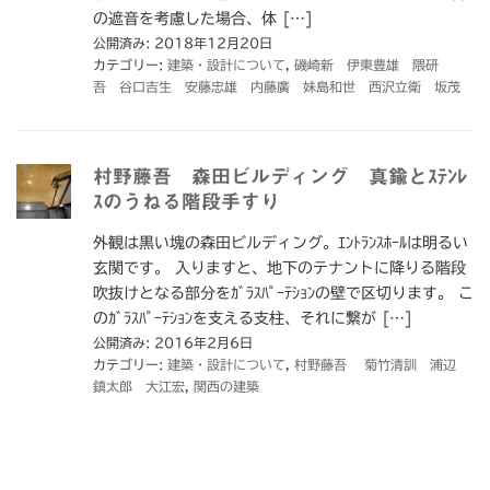
の遮音を考慮した場合、体 […]
公開済み: 2018年12月20日
カテゴリー:
建築・設計について
,
磯崎新 伊東豊雄 隈研
吾 谷口吉生 安藤忠雄 内藤廣 妹島和世 西沢立衛 坂茂
村野藤吾 森田ビルディング 真鍮とｽﾃﾝﾚ
ｽのうねる階段手すり
外観は黒い塊の森田ビルディング。ｴﾝﾄﾗﾝｽﾎｰﾙは明るい
玄関です。 入りますと、地下のテナントに降りる階段
吹抜けとなる部分をｶﾞﾗｽﾊﾟｰﾃｼｮﾝの壁で区切ります。 こ
のｶﾞﾗｽﾊﾟｰﾃｼｮﾝを支える支柱、それに繋が […]
公開済み: 2016年2月6日
カテゴリー:
建築・設計について
,
村野藤吾 菊竹清訓 浦辺
鎮太郎 大江宏
,
関西の建築