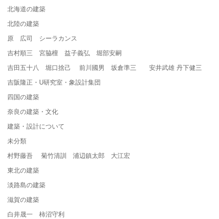
北海道の建築
北陸の建築
原 広司 シーラカンス
吉村順三 宮脇檀 益子義弘 堀部安嗣
吉田五十八 堀口捨己 前川國男 坂倉準三 安井武雄 丹下健三
吉阪隆正・U研究室・象設計集団
四国の建築
奈良の建築・文化
建築・設計について
未分類
村野藤吾 菊竹清訓 浦辺鎮太郎 大江宏
東北の建築
淡路島の建築
滋賀の建築
白井晟一 柿沼守利