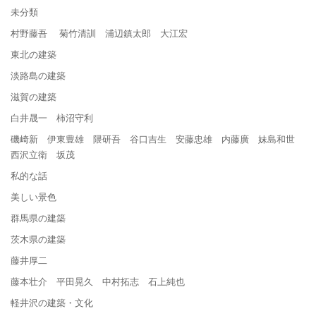
未分類
村野藤吾 菊竹清訓 浦辺鎮太郎 大江宏
東北の建築
淡路島の建築
滋賀の建築
白井晟一 柿沼守利
磯崎新 伊東豊雄 隈研吾 谷口吉生 安藤忠雄 内藤廣 妹島和世
西沢立衛 坂茂
私的な話
美しい景色
群馬県の建築
茨木県の建築
藤井厚二
藤本壮介 平田晃久 中村拓志 石上純也
軽井沢の建築・文化