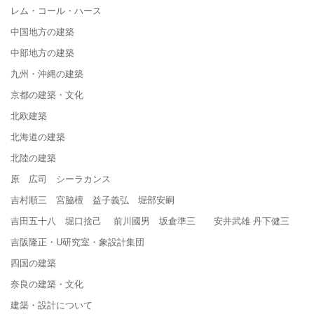
レム・コール・ハース
中国地方の建築
中部地方の建築
九州・沖縄の建築
京都の建築・文化
北欧建築
北海道の建築
北陸の建築
原 広司 シーラカンス
吉村順三 宮脇檀 益子義弘 堀部安嗣
吉田五十八 堀口捨己 前川國男 坂倉準三 安井武雄 丹下健三
吉阪隆正・U研究室・象設計集団
四国の建築
奈良の建築・文化
建築・設計について