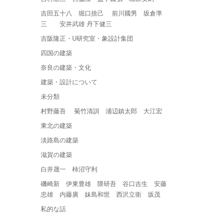
吉田五十八 堀口捨己 前川國男 坂倉準
三 安井武雄 丹下健三
吉阪隆正・U研究室・象設計集団
四国の建築
奈良の建築・文化
建築・設計について
未分類
村野藤吾 菊竹清訓 浦辺鎮太郎 大江宏
東北の建築
淡路島の建築
滋賀の建築
白井晟一 柿沼守利
磯崎新 伊東豊雄 隈研吾 谷口吉生 安藤
忠雄 内藤廣 妹島和世 西沢立衛 坂茂
私的な話