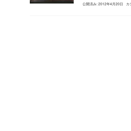
公開済み: 2012年4月20日
カ