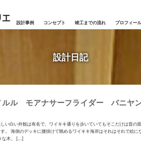
設計事例
コンセプト
竣工までの流れ
プロフィー
設計日記
ノルル モアナサーフライダー バニヤ
1月
1月
1月
1月
1月
1月
1月
1月
1月
1月
1月
1月
1月
1月
1月
1月
1月
2月
2月
2月
2月
2月
2月
2月
2月
2月
2月
2月
2月
2月
2月
2月
2月
2月
3月
3月
3月
3月
3月
3月
3月
3月
3月
3月
3月
3月
3月
3月
3月
3月
3月
美しい白い外観は有名で、ワイキキ通りを歩いていてもそこだけは昔の
5月
5月
5月
5月
5月
5月
5月
5月
5月
5月
5月
5月
5月
5月
5月
5月
5月
6月
6月
6月
6月
6月
6月
6月
6月
6月
6月
6月
6月
6月
6月
6月
6月
6月
7月
7月
7月
7月
7月
7月
7月
7月
7月
7月
7月
7月
7月
7月
7月
7月
7月
す。 海側のデッキに腰掛けて眺めるワイキキ海岸はそれはそれで絵に
な木。 […]