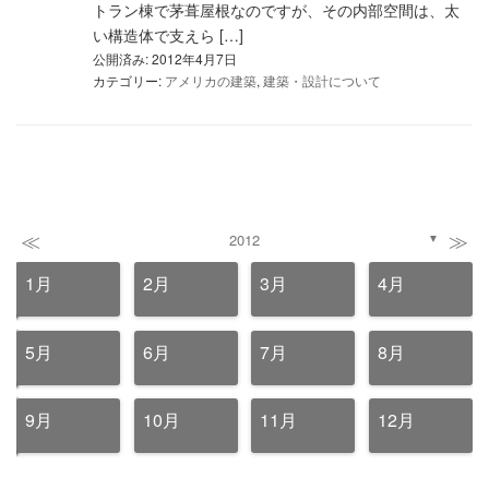
トラン棟で茅葺屋根なのですが、その内部空間は、太
い構造体で支えら […]
公開済み: 2012年4月7日
カテゴリー:
アメリカの建築
,
建築・設計について
≪
≫
2012
▼
1月
2月
3月
4月
5月
6月
7月
8月
9月
10月
11月
12月