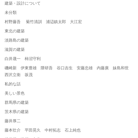
建築・設計について
未分類
村野藤吾 菊竹清訓 浦辺鎮太郎 大江宏
東北の建築
淡路島の建築
滋賀の建築
白井晟一 柿沼守利
磯崎新 伊東豊雄 隈研吾 谷口吉生 安藤忠雄 内藤廣 妹島和世
西沢立衛 坂茂
私的な話
美しい景色
群馬県の建築
茨木県の建築
藤井厚二
藤本壮介 平田晃久 中村拓志 石上純也