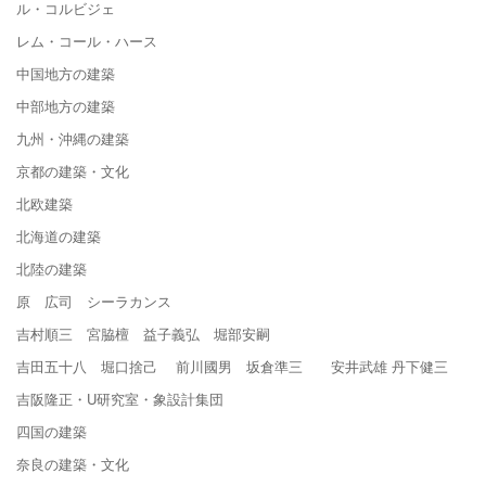
ル・コルビジェ
レム・コール・ハース
中国地方の建築
中部地方の建築
九州・沖縄の建築
京都の建築・文化
北欧建築
北海道の建築
北陸の建築
原 広司 シーラカンス
吉村順三 宮脇檀 益子義弘 堀部安嗣
吉田五十八 堀口捨己 前川國男 坂倉準三 安井武雄 丹下健三
吉阪隆正・U研究室・象設計集団
四国の建築
奈良の建築・文化