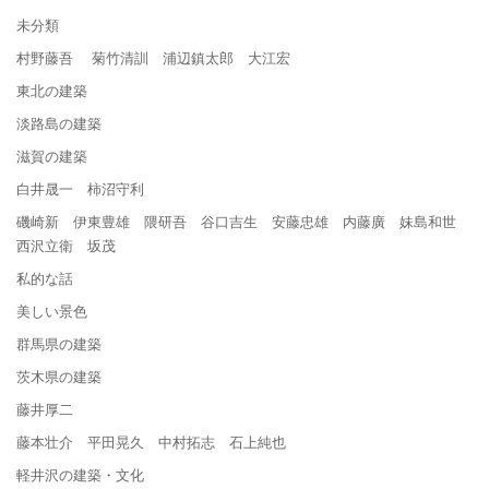
未分類
村野藤吾 菊竹清訓 浦辺鎮太郎 大江宏
東北の建築
淡路島の建築
滋賀の建築
白井晟一 柿沼守利
磯崎新 伊東豊雄 隈研吾 谷口吉生 安藤忠雄 内藤廣 妹島和世
西沢立衛 坂茂
私的な話
美しい景色
群馬県の建築
茨木県の建築
藤井厚二
藤本壮介 平田晃久 中村拓志 石上純也
軽井沢の建築・文化