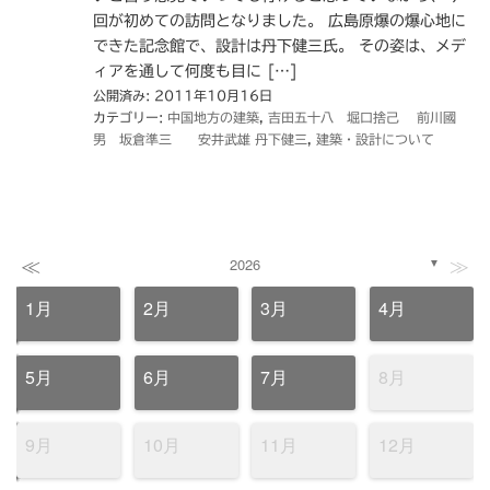
回が初めての訪問となりました。 広島原爆の爆心地に
できた記念館で、設計は丹下健三氏。 その姿は、メデ
ィアを通して何度も目に […]
公開済み: 2011年10月16日
カテゴリー:
中国地方の建築
,
吉田五十八 堀口捨己 前川國
男 坂倉準三 安井武雄 丹下健三
,
建築・設計について
≪
≫
2026
▼
1月
2月
3月
4月
5月
6月
7月
8月
9月
10月
11月
12月