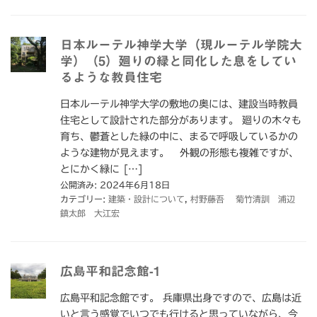
日本ルーテル神学大学（現ルーテル学院大
学）（5）廻りの緑と同化した息をしてい
るような教員住宅
日本ルーテル神学大学の敷地の奥には、建設当時教員
住宅として設計された部分があります。 廻りの木々も
育ち、鬱蒼とした緑の中に、まるで呼吸しているかの
ような建物が見えます。 外観の形態も複雑ですが、
とにかく緑に […]
公開済み: 2024年6月18日
カテゴリー:
建築・設計について
,
村野藤吾 菊竹清訓 浦辺
鎮太郎 大江宏
広島平和記念館-1
広島平和記念館です。 兵庫県出身ですので、広島は近
いと言う感覚でいつでも行けると思っていながら、今