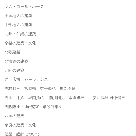
レム・コール・ハース
中国地方の建築
中部地方の建築
九州・沖縄の建築
京都の建築・文化
北欧建築
北海道の建築
北陸の建築
原 広司 シーラカンス
吉村順三 宮脇檀 益子義弘 堀部安嗣
吉田五十八 堀口捨己 前川國男 坂倉準三 安井武雄 丹下健三
吉阪隆正・U研究室・象設計集団
四国の建築
奈良の建築・文化
建築・設計について