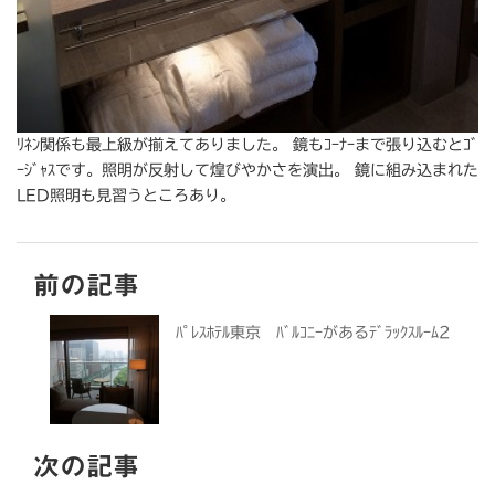
ﾘﾈﾝ関係も最上級が揃えてありました。 鏡もｺｰﾅｰまで張り込むとｺﾞ
ｰｼﾞｬｽです。照明が反射して煌びやかさを演出。 鏡に組み込まれた
LED照明も見習うところあり。
前の記事
ﾊﾟﾚｽﾎﾃﾙ東京 ﾊﾞﾙｺﾆｰがあるﾃﾞﾗｯｸｽﾙｰﾑ2
次の記事