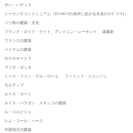
ザハ・ハディド
シーランチコンドミニアム（ｶﾘﾌｫﾙﾆｱの海岸に拡がる木造のｺﾝﾄﾞﾐﾆｱﾑ）
バリ島の建築・文化
フランク・ロイド・ライト、アントニン・レーモンド、 遠藤新
フランスの建築
ベトナムの建築
ホテルオークラ
マリオ・ボッタ
ミース・ファン・デル・ローエ フィリップ・ジョンソン
モルディブ
ルイス・カーン
ルイス・バラガン メキシコの建築
ル・コルビジェ
レム・コール・ハース
中国地方の建築