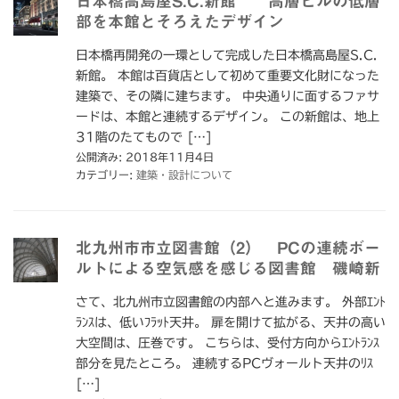
日本橋高島屋S.C.新館 高層ビルの低層
部を本館とそろえたデザイン
日本橋再開発の一環として完成した日本橋高島屋S.C.
新館。 本館は百貨店として初めて重要文化財になった
建築で、その隣に建ちます。 中央通りに面するファサ
ードは、本館と連続するデザイン。 この新館は、地上
31階のたてもので […]
公開済み: 2018年11月4日
カテゴリー:
建築・設計について
北九州市市立図書館（2） PCの連続ボー
ルトによる空気感を感じる図書館 磯崎新
さて、北九州市立図書館の内部へと進みます。 外部ｴﾝﾄ
ﾗﾝｽは、低いﾌﾗｯﾄ天井。 扉を開けて拡がる、天井の高い
大空間は、圧巻です。 こちらは、受付方向からｴﾝﾄﾗﾝｽ
部分を見たところ。 連続するPCヴォールト天井のﾘｽ
[…]