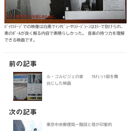
ﾊﾞｯｸｽﾃｰｼﾞでの映像は白黒でｲﾝﾀﾋﾞｭｰやｽﾃｰｼﾞｼｰﾝはｶﾗｰで別けられ、
素のﾎﾟｰﾙが良く解る内容で素晴らしかった。 音楽の持つ力を理解
できる映画です。
前の記事
ル・コルビジェの家 ｸﾙﾁｪッﾄ邸を舞
台にした映画
次の記事
東京中央郵便局ー階段と塔が印象的