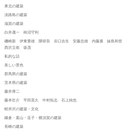
東北の建築
淡路島の建築
滋賀の建築
白井晟一 柿沼守利
磯崎新 伊東豊雄 隈研吾 谷口吉生 安藤忠雄 内藤廣 妹島和世
西沢立衛 坂茂
私的な話
美しい景色
群馬県の建築
茨木県の建築
藤井厚二
藤本壮介 平田晃久 中村拓志 石上純也
軽井沢の建築・文化
鎌倉・葉山・逗子・横須賀の建築
長崎の建築