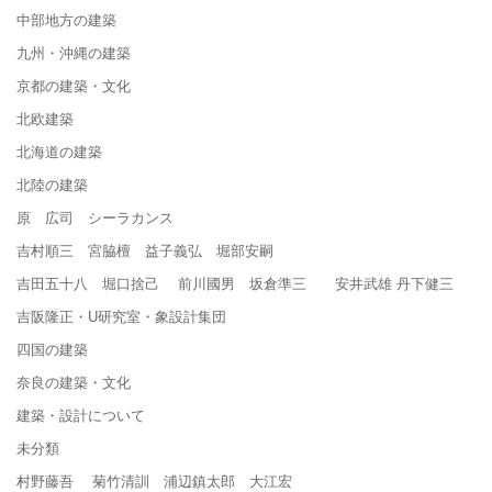
中部地方の建築
九州・沖縄の建築
京都の建築・文化
北欧建築
北海道の建築
北陸の建築
原 広司 シーラカンス
吉村順三 宮脇檀 益子義弘 堀部安嗣
吉田五十八 堀口捨己 前川國男 坂倉準三 安井武雄 丹下健三
吉阪隆正・U研究室・象設計集団
四国の建築
奈良の建築・文化
建築・設計について
未分類
村野藤吾 菊竹清訓 浦辺鎮太郎 大江宏