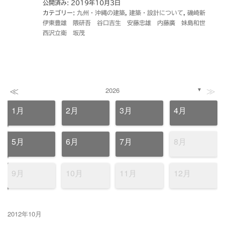
公開済み: 2019年10月3日
カテゴリー:
九州・沖縄の建築
,
建築・設計について
,
磯崎新
伊東豊雄 隈研吾 谷口吉生 安藤忠雄 内藤廣 妹島和世
西沢立衛 坂茂
≪
≫
2026
▼
1月
2月
3月
4月
5月
6月
7月
8月
9月
10月
11月
12月
2012年10月