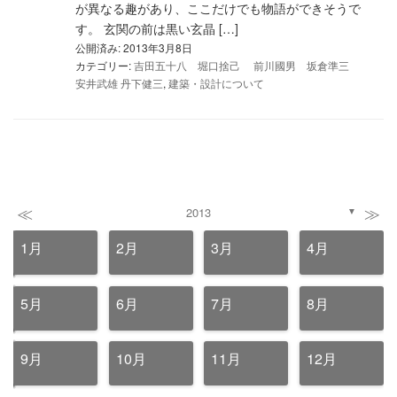
が異なる趣があり、ここだけでも物語ができそうで
す。 玄関の前は黒い玄晶 […]
公開済み: 2013年3月8日
カテゴリー:
吉田五十八 堀口捨己 前川國男 坂倉準三
安井武雄 丹下健三
,
建築・設計について
≪
≫
2013
▼
1月
2月
3月
4月
5月
6月
7月
8月
9月
10月
11月
12月