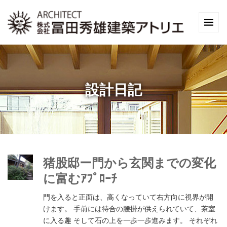
設計日記
猪股邸ー門から玄関までの変化
に富むｱﾌﾟﾛｰﾁ
門を入ると正面は、高くなっていて右方向に視界が開
けます。 手前には待合の腰掛が供えられていて、茶室
に入る趣 そして石の上を一歩一歩進みます。 それぞれ