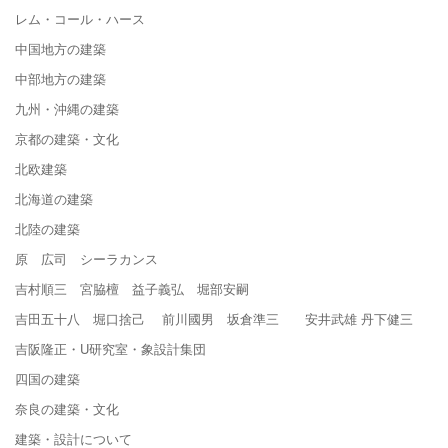
レム・コール・ハース
中国地方の建築
中部地方の建築
九州・沖縄の建築
京都の建築・文化
北欧建築
北海道の建築
北陸の建築
原 広司 シーラカンス
吉村順三 宮脇檀 益子義弘 堀部安嗣
吉田五十八 堀口捨己 前川國男 坂倉準三 安井武雄 丹下健三
吉阪隆正・U研究室・象設計集団
四国の建築
奈良の建築・文化
建築・設計について