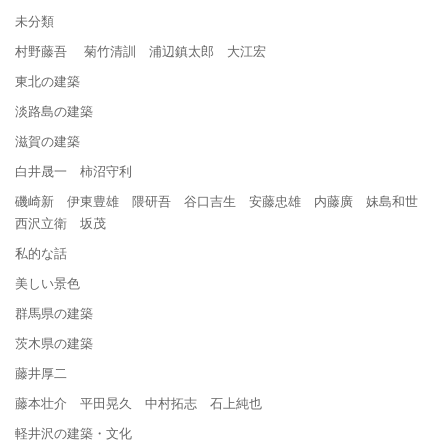
未分類
村野藤吾 菊竹清訓 浦辺鎮太郎 大江宏
東北の建築
淡路島の建築
滋賀の建築
白井晟一 柿沼守利
磯崎新 伊東豊雄 隈研吾 谷口吉生 安藤忠雄 内藤廣 妹島和世
西沢立衛 坂茂
私的な話
美しい景色
群馬県の建築
茨木県の建築
藤井厚二
藤本壮介 平田晃久 中村拓志 石上純也
軽井沢の建築・文化