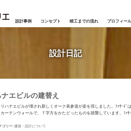
設計事例
コンセプト
竣工までの流れ
プロフィー
設計日記
ハナエビルの建替え
1月
1月
1月
1月
1月
1月
1月
1月
1月
1月
1月
1月
1月
1月
1月
1月
1月
2月
2月
2月
2月
2月
2月
2月
2月
2月
2月
2月
2月
2月
2月
2月
2月
2月
3月
3月
3月
3月
3月
3月
3月
3月
3月
3月
3月
3月
3月
3月
3月
3月
3月
リハナエビルが壊され新しくオーク表参道が姿を現しました。ﾌｧｻｰﾄﾞ
ーテンウォールで、Ｔ字方をかたどったものを踏襲しています。ﾌｧｻｰﾄﾞ
5月
5月
5月
5月
5月
5月
5月
5月
5月
5月
5月
5月
5月
5月
5月
5月
5月
6月
6月
6月
6月
6月
6月
6月
6月
6月
6月
6月
6月
6月
6月
6月
6月
6月
7月
7月
7月
7月
7月
7月
7月
7月
7月
7月
7月
7月
7月
7月
7月
7月
7月
テゴリー:
建築・設計について