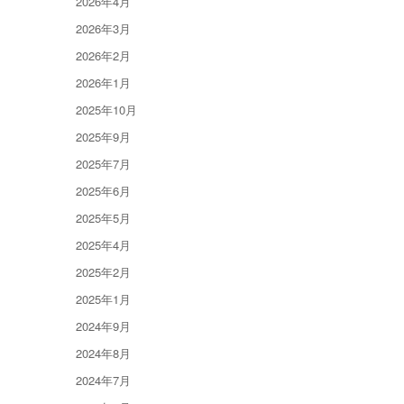
2026年4月
2026年3月
2026年2月
2026年1月
2025年10月
2025年9月
2025年7月
2025年6月
2025年5月
2025年4月
2025年2月
2025年1月
2024年9月
2024年8月
2024年7月