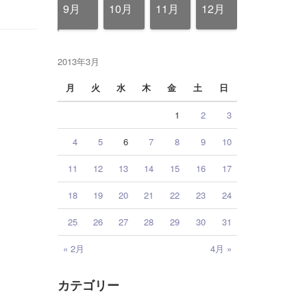
12月
12月
12月
12月
12月
12月
12月
12月
12月
12月
12月
12月
12月
12月
12月
12月
12月
9月
10月
11月
12月
2013年3月
月
火
水
木
金
土
日
1
2
3
4
5
6
7
8
9
10
11
12
13
14
15
16
17
18
19
20
21
22
23
24
25
26
27
28
29
30
31
« 2月
4月 »
カテゴリー