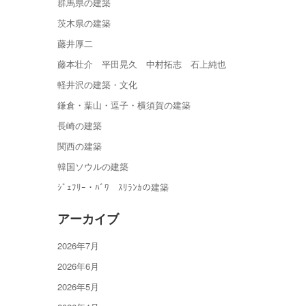
群馬県の建築
茨木県の建築
藤井厚二
藤本壮介 平田晃久 中村拓志 石上純也
軽井沢の建築・文化
鎌倉・葉山・逗子・横須賀の建築
長崎の建築
関西の建築
韓国ソウルの建築
ｼﾞｪﾌﾘｰ・ﾊﾞﾜ ｽﾘﾗﾝｶの建築
アーカイブ
2026年7月
2026年6月
2026年5月