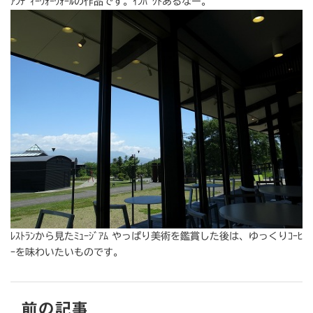
ｱﾝﾃﾞｨｰｳｫｰｳｫｰﾙの作品です。ｲﾝﾊﾟｸﾄあるなー。
ﾚｽﾄﾗﾝから見たﾐｭｰｼﾞｱﾑ やっぱり美術を鑑賞した後は、ゆっくりｺｰﾋ
ｰを味わいたいものです。
前の記事