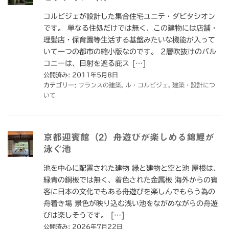
コルビジェが設計した集合住宅ユニテ・ダビタシオン
です。 単なる住処だけでは無く、この建物には店舗・
理髪店・保育園等生活する基盤みたいな機能が入って
いて一つの都市の縮小版なのです。 2層吹抜けのバル
コニーは、日射を遮る庇ス […]
公開済み: 2011年5月8日
カテゴリー:
フランスの建築
,
ル・コルビジェ
,
建築・設計につ
いて
京都迎賓館（2）舟遊びが楽しめる錦鯉が
泳ぐ池
池を中心に配置された建物 緑と建物と空と池 屋根は、
緑青の銅板では無く、着色された金属板 海外からの賓
客に日本の文化でもある舟遊びを楽しんでもらう為の
舟着き場 景色が映り込む浅い池をながめながらの舟遊
びは楽しそうです。 […]
公開済み: 2026年7月22日