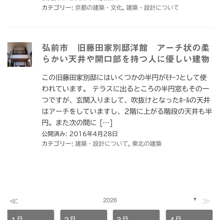
カテゴリー:
京都の建築・文化
,
建築・設計について
弘前市 旧藤田家別邸洋館 アーチ状の柔
らかい天井や開口部を持つ人に優しい建物
この旧藤田家別邸にはいくつかの半円がﾓﾁｰﾌとして使
われています。 テラスに出るところの半円窓もその一
つですが、玄関入りまして、吹抜けとなったﾎｰﾙの天井
はアーチをしていますし、2階に上がる階段の天井も半
円。また次の間に […]
公開済み: 2016年4月28日
カテゴリー:
建築・設計について
,
東北の建築
≪
≫
2026
▼
1月
2月
3月
4月