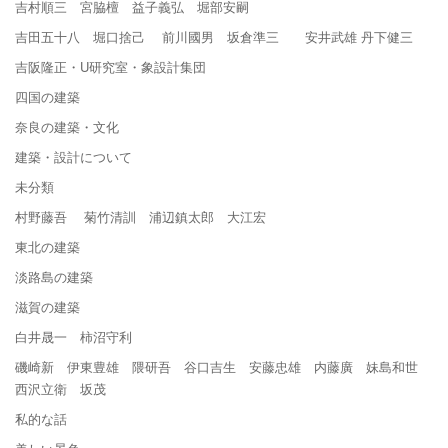
吉村順三 宮脇檀 益子義弘 堀部安嗣
吉田五十八 堀口捨己 前川國男 坂倉準三 安井武雄 丹下健三
吉阪隆正・U研究室・象設計集団
四国の建築
奈良の建築・文化
建築・設計について
未分類
村野藤吾 菊竹清訓 浦辺鎮太郎 大江宏
東北の建築
淡路島の建築
滋賀の建築
白井晟一 柿沼守利
磯崎新 伊東豊雄 隈研吾 谷口吉生 安藤忠雄 内藤廣 妹島和世
西沢立衛 坂茂
私的な話