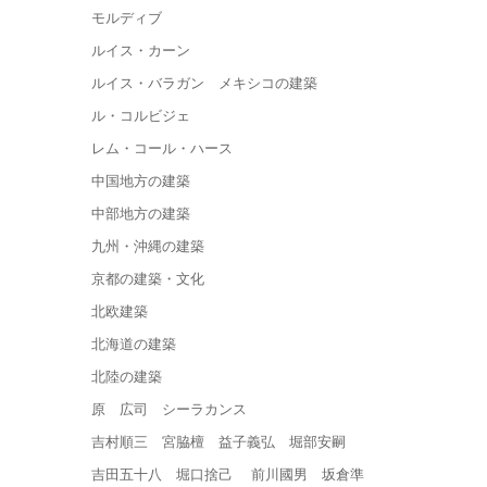
モルディブ
ルイス・カーン
ルイス・バラガン メキシコの建築
ル・コルビジェ
レム・コール・ハース
中国地方の建築
中部地方の建築
九州・沖縄の建築
京都の建築・文化
北欧建築
北海道の建築
北陸の建築
原 広司 シーラカンス
吉村順三 宮脇檀 益子義弘 堀部安嗣
吉田五十八 堀口捨己 前川國男 坂倉準