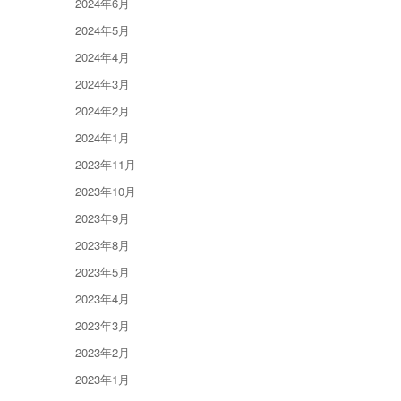
2024年6月
2024年5月
2024年4月
2024年3月
2024年2月
2024年1月
2023年11月
2023年10月
2023年9月
2023年8月
2023年5月
2023年4月
2023年3月
2023年2月
2023年1月