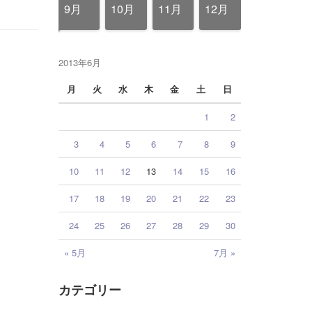
12月
12月
12月
12月
12月
12月
12月
12月
12月
12月
12月
12月
12月
12月
12月
12月
12月
9月
10月
11月
12月
2013年6月
月
火
水
木
金
土
日
1
2
3
4
5
6
7
8
9
10
11
12
13
14
15
16
17
18
19
20
21
22
23
24
25
26
27
28
29
30
« 5月
7月 »
カテゴリー