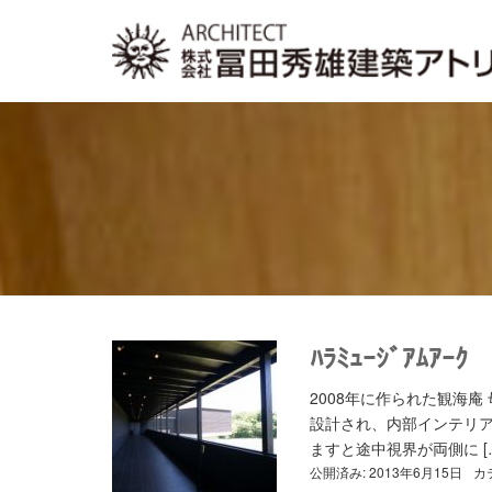
ﾊﾗﾐｭｰｼﾞｱﾑｱｰ
2008年に作られた観海
設計され、内部インテリア
ますと途中視界が両側に [
公開済み: 2013年6月15日
カ