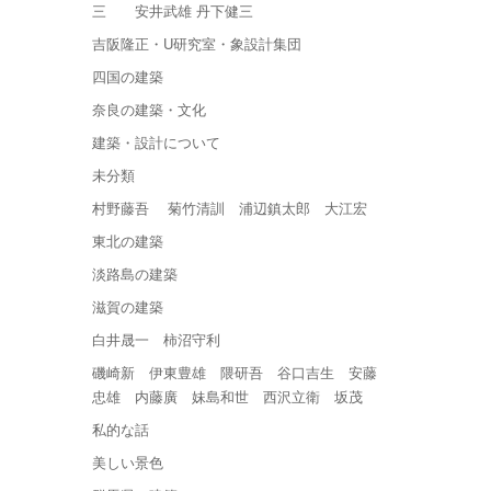
三 安井武雄 丹下健三
吉阪隆正・U研究室・象設計集団
四国の建築
奈良の建築・文化
建築・設計について
未分類
村野藤吾 菊竹清訓 浦辺鎮太郎 大江宏
東北の建築
淡路島の建築
滋賀の建築
白井晟一 柿沼守利
磯崎新 伊東豊雄 隈研吾 谷口吉生 安藤
忠雄 内藤廣 妹島和世 西沢立衛 坂茂
私的な話
美しい景色