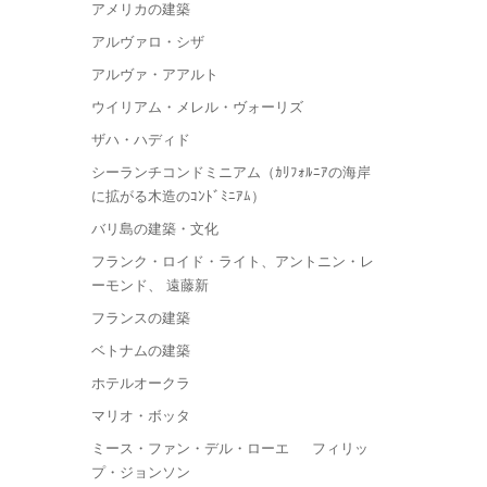
アメリカの建築
アルヴァロ・シザ
アルヴァ・アアルト
ウイリアム・メレル・ヴォーリズ
ザハ・ハディド
シーランチコンドミニアム（ｶﾘﾌｫﾙﾆｱの海岸
に拡がる木造のｺﾝﾄﾞﾐﾆｱﾑ）
バリ島の建築・文化
フランク・ロイド・ライト、アントニン・レ
ーモンド、 遠藤新
フランスの建築
ベトナムの建築
ホテルオークラ
マリオ・ボッタ
ミース・ファン・デル・ローエ フィリッ
プ・ジョンソン