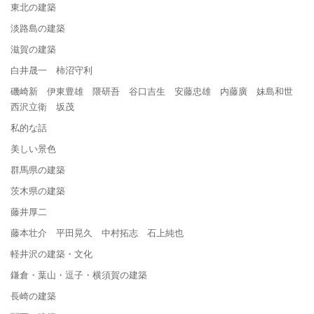
東北の建築
淡路島の建築
滋賀の建築
白井晟一 柿沼守利
磯崎新 伊東豊雄 隈研吾 谷口吉生 安藤忠雄 内藤廣 妹島和世
西沢立衛 坂茂
私的な話
美しい景色
群馬県の建築
茨木県の建築
藤井厚二
藤本壮介 平田晃久 中村拓志 石上純也
軽井沢の建築・文化
鎌倉・葉山・逗子・横須賀の建築
長崎の建築