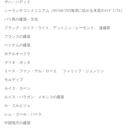
ザハ・ハディド
シーランチコンドミニアム（ｶﾘﾌｫﾙﾆｱの海岸に拡がる木造のｺﾝﾄﾞﾐﾆｱﾑ）
バリ島の建築・文化
フランク・ロイド・ライト、アントニン・レーモンド、 遠藤新
フランスの建築
ベトナムの建築
ホテルオークラ
マリオ・ボッタ
ミース・ファン・デル・ローエ フィリップ・ジョンソン
モルディブ
ルイス・カーン
ルイス・バラガン メキシコの建築
ル・コルビジェ
レム・コール・ハース
中国地方の建築