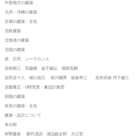
中部地方の建築
九州・沖縄の建築
京都の建築・文化
北欧建築
北海道の建築
北陸の建築
原 広司 シーラカンス
吉村順三 宮脇檀 益子義弘 堀部安嗣
吉田五十八 堀口捨己 前川國男 坂倉準三 安井武雄 丹下健三
吉阪隆正・U研究室・象設計集団
四国の建築
奈良の建築・文化
建築・設計について
未分類
村野藤吾 菊竹清訓 浦辺鎮太郎 大江宏