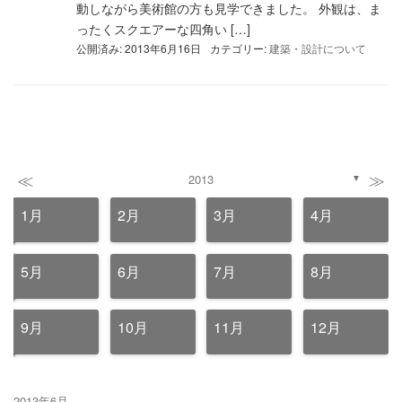
動しながら美術館の方も見学できました。 外観は、ま
ったくスクエアーな四角い […]
公開済み: 2013年6月16日
カテゴリー:
建築・設計について
≪
≫
2013
▼
1月
2月
3月
4月
5月
6月
7月
8月
9月
10月
11月
12月
2013年6月