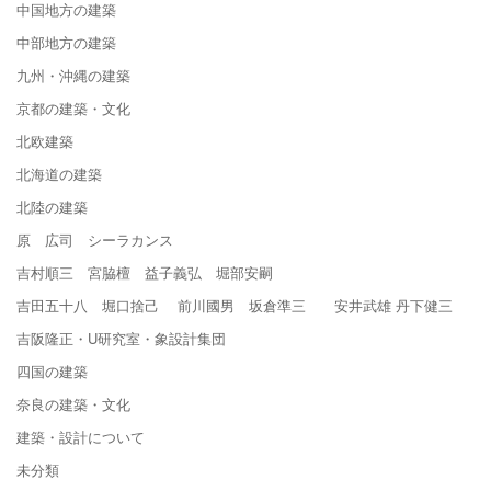
中国地方の建築
中部地方の建築
九州・沖縄の建築
京都の建築・文化
北欧建築
北海道の建築
北陸の建築
原 広司 シーラカンス
吉村順三 宮脇檀 益子義弘 堀部安嗣
吉田五十八 堀口捨己 前川國男 坂倉準三 安井武雄 丹下健三
吉阪隆正・U研究室・象設計集団
四国の建築
奈良の建築・文化
建築・設計について
未分類