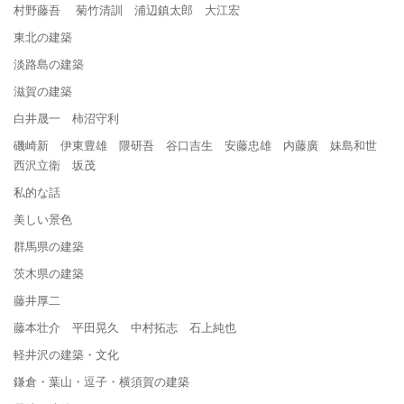
村野藤吾 菊竹清訓 浦辺鎮太郎 大江宏
東北の建築
淡路島の建築
滋賀の建築
白井晟一 柿沼守利
磯崎新 伊東豊雄 隈研吾 谷口吉生 安藤忠雄 内藤廣 妹島和世
西沢立衛 坂茂
私的な話
美しい景色
群馬県の建築
茨木県の建築
藤井厚二
藤本壮介 平田晃久 中村拓志 石上純也
軽井沢の建築・文化
鎌倉・葉山・逗子・横須賀の建築