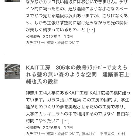
なかなかカッコ良い階段にはお会いできません。デザ
イン的に凝ったもの、廻り階段のような小さなスペー
スでかつ見せる階段は沢山ありますが、さりげなくあ
り、しかも主張せず空間に溶け込みながらも光の関係
が美しく納まっているもの、と […]
公開済み: 2012年2月10日
カテゴリー:
建築・設計について
KAIT工房 305本の鉄骨ﾌﾗｯﾄﾊﾞｰで支えら
れる壁の無い森のような空間 建築家石上
純也氏の設計
神奈川工科大学にあるKAIT工房 KAIT広場の横に建っ
ています。ガラス張りの建築 この工房の目的は、学生
達がものづくりの夢を実現させるための工房であり、
大学のカリキュラムの中で利用するのではなく 自由な
時間にやりたいこ […]
公開済み: 2026年5月17日
カテゴリー:
建築・設計について
,
藤本壮介 平田晃久 中村