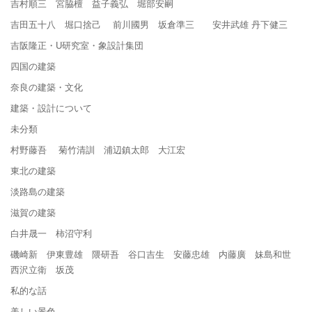
吉村順三 宮脇檀 益子義弘 堀部安嗣
吉田五十八 堀口捨己 前川國男 坂倉準三 安井武雄 丹下健三
吉阪隆正・U研究室・象設計集団
四国の建築
奈良の建築・文化
建築・設計について
未分類
村野藤吾 菊竹清訓 浦辺鎮太郎 大江宏
東北の建築
淡路島の建築
滋賀の建築
白井晟一 柿沼守利
磯崎新 伊東豊雄 隈研吾 谷口吉生 安藤忠雄 内藤廣 妹島和世
西沢立衛 坂茂
私的な話
美しい景色