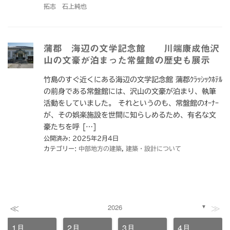
拓志 石上純也
蒲郡 海辺の文学記念館 川端康成他沢
山の文豪が泊まった常盤館の歴史も展示
竹島のすぐ近くにある海辺の文学記念館 蒲郡ｸﾗｯｼｯｸﾎﾃﾙ
の前身である常盤館には、沢山の文豪が泊まり、執筆
活動をしていました。 それというのも、常盤館のｵｰﾅｰ
が、その娯楽施設を世間に知らしめるため、有名な文
豪たちを呼 […]
公開済み: 2025年2月4日
カテゴリー:
中部地方の建築
,
建築・設計について
≪
≫
2026
▼
1月
2月
3月
4月