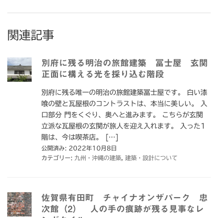
関連記事
別府に残る明治の旅館建築 冨士屋 玄関
正面に構える光を採り込む階段
別府に残る唯一の明治の旅館建築冨士屋です。 白い漆
喰の壁と瓦屋根のコントラストは、本当に美しい。 入
口部分 門をくぐり、奥へと進みます。 こちらが玄関
立派な瓦屋根の玄関が旅人を迎え入れます。 入った1
階は、今は喫茶店。 […]
公開済み: 2022年10月8日
カテゴリー:
九州・沖縄の建築
,
建築・設計について
佐賀県有田町 チャイナオンザパーク 忠
次館（2） 人の手の痕跡が残る見事なレ