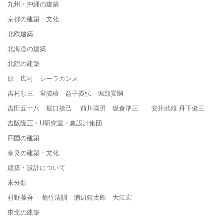
九州・沖縄の建築
京都の建築・文化
北欧建築
北海道の建築
北陸の建築
原 広司 シーラカンス
吉村順三 宮脇檀 益子義弘 堀部安嗣
吉田五十八 堀口捨己 前川國男 坂倉準三 安井武雄 丹下健三
吉阪隆正・U研究室・象設計集団
四国の建築
奈良の建築・文化
建築・設計について
未分類
村野藤吾 菊竹清訓 浦辺鎮太郎 大江宏
東北の建築