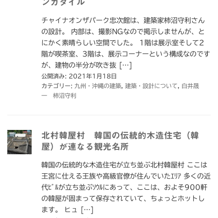
ンガタイル
チャイナオンザパーク忠次館は、建築家柿沼守利さん
の設計。 内部は、撮影NGなので掲示しませんが、と
にかく素晴らしい空間でした。 1階は展示室そして2
階が喫茶室、3階は、展示コーナーという構成なのです
が、建物の半分が吹き抜 […]
公開済み: 2021年1月18日
カテゴリー:
九州・沖縄の建築
,
建築・設計について
,
白井晟
一 柿沼守利
北村韓屋村 韓国の伝統的木造住宅（韓
屋）が連なる観光名所
韓国の伝統的な木造住宅が立ち並ぶ北村韓屋村 ここは
王宮に仕える王族や高級官僚が住んでいたｴﾘｱ 多くの近
代ﾋﾞﾙが立ち並ぶｿｳﾙにあって、ここは、およそ900軒
の韓屋が固まって保存されていて、ちょっとホットし
ます。 ヒュ […]