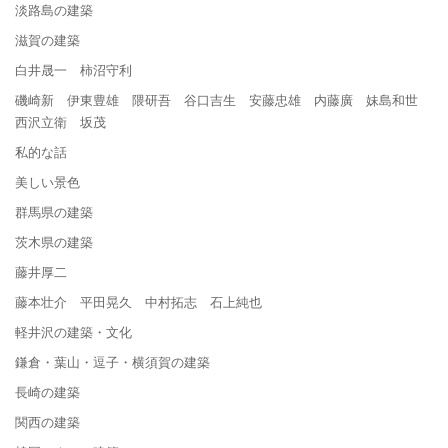
淡路島の建築
滋賀の建築
白井晟一 柿沼守利
磯崎新 伊東豊雄 隈研吾 谷口吉生 安藤忠雄 内藤廣 妹島和世
西沢立衛 坂茂
私的な話
美しい景色
群馬県の建築
茨木県の建築
藤井厚二
藤本壮介 平田晃久 中村拓志 石上純也
軽井沢の建築・文化
鎌倉・葉山・逗子・横須賀の建築
長崎の建築
関西の建築