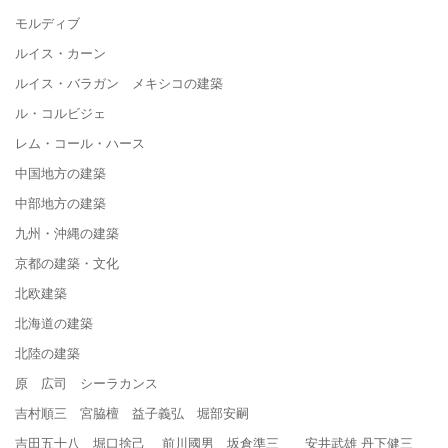
モルディブ
ルイス・カーン
ルイス・バラガン メキシコの建築
ル・コルビジェ
レム・コール・ハース
中国地方の建築
中部地方の建築
九州・沖縄の建築
京都の建築・文化
北欧建築
北海道の建築
北陸の建築
原 広司 シーラカンス
吉村順三 宮脇檀 益子義弘 堀部安嗣
吉田五十八 堀口捨己 前川國男 坂倉準三 安井武雄 丹下健三