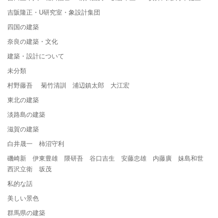
吉阪隆正・U研究室・象設計集団
四国の建築
奈良の建築・文化
建築・設計について
未分類
村野藤吾 菊竹清訓 浦辺鎮太郎 大江宏
東北の建築
淡路島の建築
滋賀の建築
白井晟一 柿沼守利
磯崎新 伊東豊雄 隈研吾 谷口吉生 安藤忠雄 内藤廣 妹島和世
西沢立衛 坂茂
私的な話
美しい景色
群馬県の建築