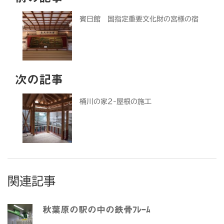
賓日館 国指定重要文化財の宮様の宿
次の記事
桶川の家2-屋根の施工
関連記事
秋葉原の駅の中の鉄骨ﾌﾚｰﾑ