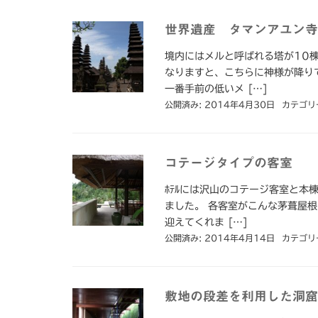
世界遺産 タマンアユン寺
境内にはメルと呼ばれる塔が10
なりますと、こちらに神様が降り
一番手前の低いメ […]
公開済み: 2014年4月30日
カテゴリ
コテージタイプの客室
ﾎﾃﾙには沢山のコテージ客室と
ました。 各客室がこんな茅葺屋
迎えてくれま […]
公開済み: 2014年4月14日
カテゴリ
敷地の段差を利用した洞窟