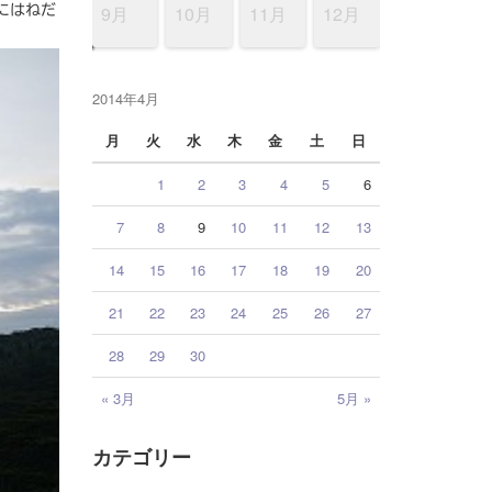
12月
12月
12月
12月
12月
12月
12月
12月
12月
12月
12月
12月
12月
12月
12月
12月
12月
9月
10月
11月
12月
にはねだ
2014年4月
月
火
水
木
金
土
日
1
2
3
4
5
6
7
8
9
10
11
12
13
14
15
16
17
18
19
20
21
22
23
24
25
26
27
28
29
30
« 3月
5月 »
カテゴリー