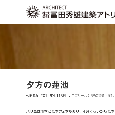
夕方の蓮池
公開済み: 2014年4月13日
カテゴリー:
バリ島の建築・文化
バリ島は雨季と乾季の2季があり、4月ぐらいから乾季