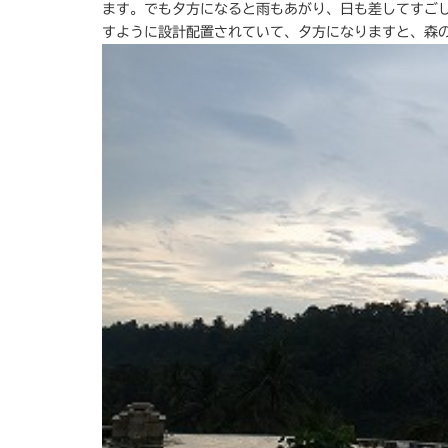
ます。でも夕方になると雨もあがり、日も差してすご
すように設計配置されていて、夕方になりますと、森