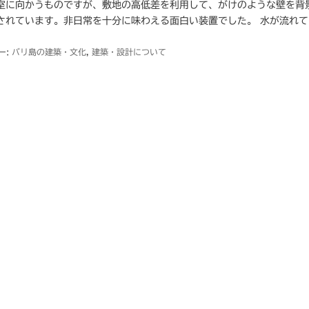
室に向かうものですが、敷地の高低差を利用して、がけのような壁を背
されています。非日常を十分に味わえる面白い装置でした。 水が流れて
ー:
バリ島の建築・文化
,
建築・設計について