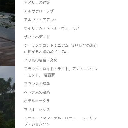
アメリカの建築
アルヴァロ・シザ
アルヴァ・アアルト
ウイリアム・メレル・ヴォーリズ
ザハ・ハディド
シーランチコンドミニアム（ｶﾘﾌｫﾙﾆｱの海岸
に拡がる木造のｺﾝﾄﾞﾐﾆｱﾑ）
バリ島の建築・文化
フランク・ロイド・ライト、アントニン・レ
ーモンド、 遠藤新
フランスの建築
ベトナムの建築
ホテルオークラ
マリオ・ボッタ
ミース・ファン・デル・ローエ フィリッ
プ・ジョンソン