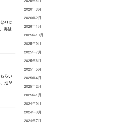
2026年4月
2026年3月
2026年2月
お祭りに
2026年1月
、実は
2025年10月
2025年9月
2025年7月
2025年6月
2025年5月
てもらい
2025年4月
で、池が
2025年2月
2025年1月
2024年9月
2024年8月
2024年7月