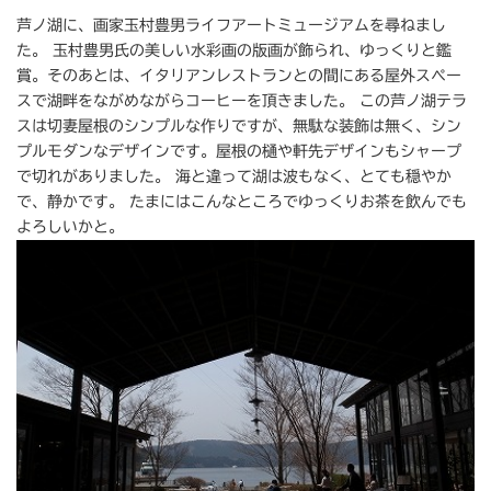
芦ノ湖に、画家玉村豊男ライフアートミュージアムを尋ねまし
た。 玉村豊男氏の美しい水彩画の版画が飾られ、ゆっくりと鑑
賞。そのあとは、イタリアンレストランとの間にある屋外スペー
スで湖畔をながめながらコーヒーを頂きました。 この芦ノ湖テラ
スは切妻屋根のシンプルな作りですが、無駄な装飾は無く、シン
プルモダンなデザインです。屋根の樋や軒先デザインもシャープ
で切れがありました。 海と違って湖は波もなく、とても穏やか
で、静かです。 たまにはこんなところでゆっくりお茶を飲んでも
よろしいかと。