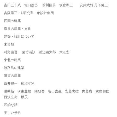
吉田五十八 堀口捨己 前川國男 坂倉準三 安井武雄 丹下健三
吉阪隆正・U研究室・象設計集団
四国の建築
奈良の建築・文化
建築・設計について
未分類
村野藤吾 菊竹清訓 浦辺鎮太郎 大江宏
東北の建築
淡路島の建築
滋賀の建築
白井晟一 柿沼守利
磯崎新 伊東豊雄 隈研吾 谷口吉生 安藤忠雄 内藤廣 妹島和世
西沢立衛 坂茂
私的な話
美しい景色