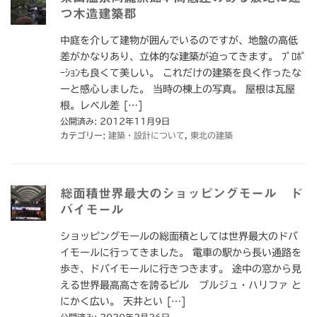
つ木造建築郡
中庭を介して建物が囲んでいるのですが、地盤の高低
差がかなりあり、立体的な建築が迫ってきます。 ﾌﾟﾛﾎﾟ
ｰｼｮﾝも良くて美しい。 これだけの建築を良く作ったな
ーと感心しました。 当時の棟上の写真。 屋根は瓦屋
根。レベル差 […]
公開済み: 2012年11月9日
カテゴリー:
建築・設計について
,
東北の建築
総面積世界最大のショッピングモール ド
バイモール
ショッピングモールの総面積としては世界最大のドバ
イモールに行ってきました。 電車の駅から長い通路を
歩き、ドバイモールに行きつきます。 途中の窓から見
える世界最高高さを誇るビル ブルジュ・ハリファ と
にかく広い。 天井とい […]
公開済み: 2020年2月26日