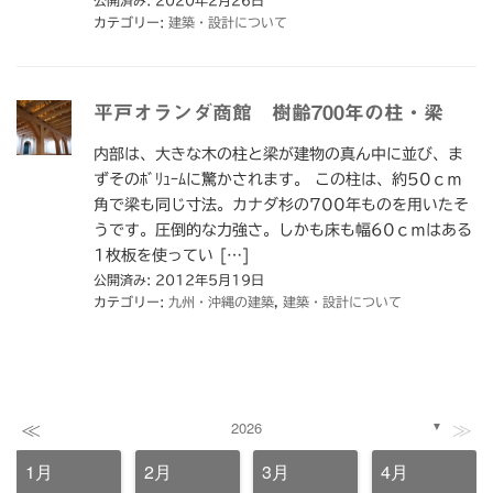
カテゴリー:
建築・設計について
平戸オランダ商館 樹齢700年の柱・梁
内部は、大きな木の柱と梁が建物の真ん中に並び、ま
ずそのﾎﾞﾘｭｰﾑに驚かされます。 この柱は、約50ｃｍ
角で梁も同じ寸法。カナダ杉の700年ものを用いたそ
うです。圧倒的な力強さ。しかも床も幅60ｃｍはある
1枚板を使ってい […]
公開済み: 2012年5月19日
カテゴリー:
九州・沖縄の建築
,
建築・設計について
≪
≫
2026
▼
1月
2月
3月
4月