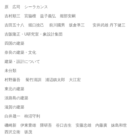
原 広司 シーラカンス
吉村順三 宮脇檀 益子義弘 堀部安嗣
吉田五十八 堀口捨己 前川國男 坂倉準三 安井武雄 丹下健三
吉阪隆正・U研究室・象設計集団
四国の建築
奈良の建築・文化
建築・設計について
未分類
村野藤吾 菊竹清訓 浦辺鎮太郎 大江宏
東北の建築
淡路島の建築
滋賀の建築
白井晟一 柿沼守利
磯崎新 伊東豊雄 隈研吾 谷口吉生 安藤忠雄 内藤廣 妹島和世
西沢立衛 坂茂