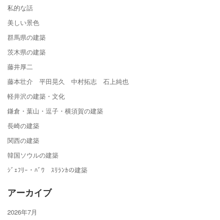
私的な話
美しい景色
群馬県の建築
茨木県の建築
藤井厚二
藤本壮介 平田晃久 中村拓志 石上純也
軽井沢の建築・文化
鎌倉・葉山・逗子・横須賀の建築
長崎の建築
関西の建築
韓国ソウルの建築
ｼﾞｪﾌﾘｰ・ﾊﾞﾜ ｽﾘﾗﾝｶの建築
アーカイブ
2026年7月