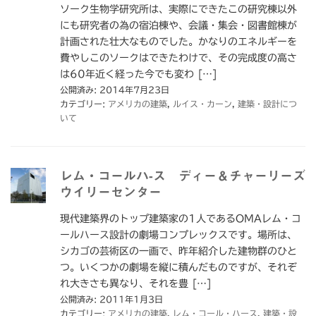
ソーク生物学研究所は、実際にできたこの研究棟以外
にも研究者の為の宿泊棟や、会議・集会・図書館棟が
計画された壮大なものでした。かなりのエネルギーを
費やしこのソークはできたわけで、その完成度の高さ
は60年近く経った今でも変わ […]
公開済み: 2014年7月23日
カテゴリー:
アメリカの建築
,
ルイス・カーン
,
建築・設計につ
いて
レム・コールハ-ス ディー＆チャーリーズ
ウイリーセンター
現代建築界のトップ建築家の1人であるOMAレム・コ
ールハース設計の劇場コンプレックスです。場所は、
シカゴの芸術区の一画で、昨年紹介した建物群のひと
つ。いくつかの劇場を縦に積んだものですが、それぞ
れ大きさも異なり、それを豊 […]
公開済み: 2011年1月3日
カテゴリー:
アメリカの建築
,
レム・コール・ハース
,
建築・設