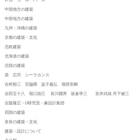
中国地方の建築
中部地方の建築
九州・沖縄の建築
京都の建築・文化
北欧建築
北海道の建築
北陸の建築
原 広司 シーラカンス
吉村順三 宮脇檀 益子義弘 堀部安嗣
吉田五十八 堀口捨己 前川國男 坂倉準三 安井武雄 丹下健三
吉阪隆正・U研究室・象設計集団
四国の建築
奈良の建築・文化
建築・設計について