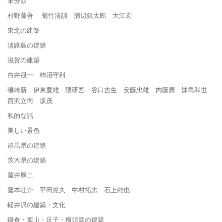
未分類
村野藤吾 菊竹清訓 浦辺鎮太郎 大江宏
東北の建築
淡路島の建築
滋賀の建築
白井晟一 柿沼守利
磯崎新 伊東豊雄 隈研吾 谷口吉生 安藤忠雄 内藤廣 妹島和世
西沢立衛 坂茂
私的な話
美しい景色
群馬県の建築
茨木県の建築
藤井厚二
藤本壮介 平田晃久 中村拓志 石上純也
軽井沢の建築・文化
鎌倉・葉山・逗子・横須賀の建築