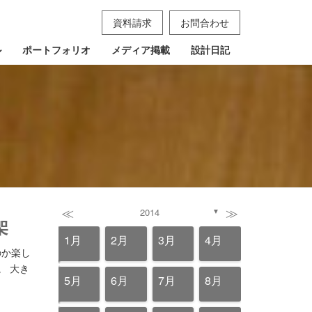
資料請求
お問合わせ
ル
ポートフォリオ
メディア掲載
設計日記
≪
≫
2014
▼
架
4月
4月
4月
4月
4月
4月
4月
4月
4月
4月
4月
4月
4月
4月
4月
4月
4月
1月
2月
3月
4月
のか楽し
。 大き
8月
8月
8月
8月
8月
8月
8月
8月
8月
8月
8月
8月
8月
8月
8月
8月
8月
5月
6月
7月
8月