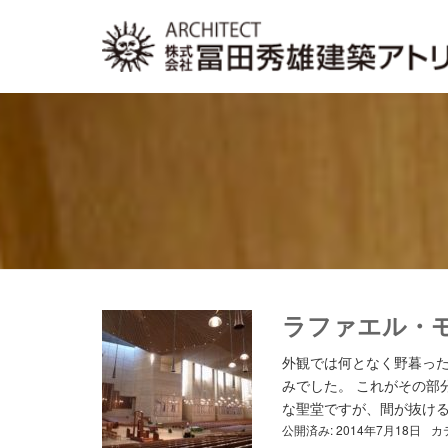
ラファエル・
外観では何となく野暮っ
みでした。 これがその部
な聖堂ですが、間が抜けるこ
公開済み: 2014年7月18日
カ