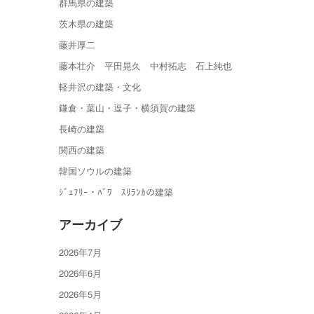
群馬県の建築
茨木県の建築
藤井厚二
藤本壮介 平田晃久 中村拓志 石上純也
軽井沢の建築・文化
鎌倉・葉山・逗子・横須賀の建築
長崎の建築
関西の建築
韓国ソウルの建築
ｼﾞｪﾌﾘｰ・ﾊﾞﾜ ｽﾘﾗﾝｶの建築
アーカイブ
2026年7月
2026年6月
2026年5月