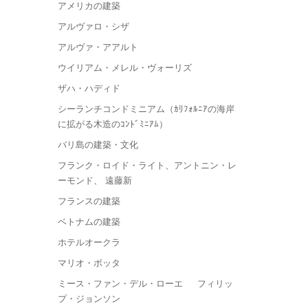
アメリカの建築
アルヴァロ・シザ
アルヴァ・アアルト
ウイリアム・メレル・ヴォーリズ
ザハ・ハディド
シーランチコンドミニアム（ｶﾘﾌｫﾙﾆｱの海岸
に拡がる木造のｺﾝﾄﾞﾐﾆｱﾑ）
バリ島の建築・文化
フランク・ロイド・ライト、アントニン・レ
ーモンド、 遠藤新
フランスの建築
ベトナムの建築
ホテルオークラ
マリオ・ボッタ
ミース・ファン・デル・ローエ フィリッ
プ・ジョンソン