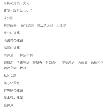
奈良の建築・文化
建築・設計について
未分類
村野藤吾 菊竹清訓 浦辺鎮太郎 大江宏
東北の建築
淡路島の建築
滋賀の建築
白井晟一 柿沼守利
磯崎新 伊東豊雄 隈研吾 谷口吉生 安藤忠雄 内藤廣 妹島和世
西沢立衛 坂茂
私的な話
美しい景色
群馬県の建築
茨木県の建築
藤井厚二