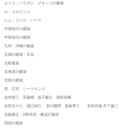
ルイス・バラガン メキシコの建築
ル・コルビジェ
レム・コール・ハース
中国地方の建築
中部地方の建築
九州・沖縄の建築
京都の建築・文化
北欧建築
北海道の建築
北陸の建築
原 広司 シーラカンス
吉村順三 宮脇檀 益子義弘 堀部安嗣
吉田五十八 堀口捨己 前川國男 坂倉準三 安井武雄 丹下健三
吉阪隆正・U研究室・象設計集団
四国の建築