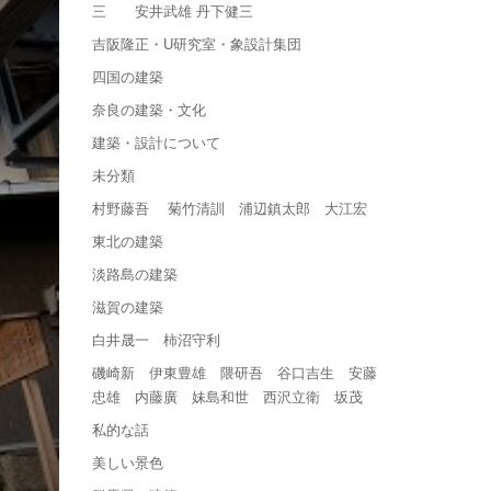
三 安井武雄 丹下健三
吉阪隆正・U研究室・象設計集団
四国の建築
奈良の建築・文化
建築・設計について
未分類
村野藤吾 菊竹清訓 浦辺鎮太郎 大江宏
東北の建築
淡路島の建築
滋賀の建築
白井晟一 柿沼守利
磯崎新 伊東豊雄 隈研吾 谷口吉生 安藤
忠雄 内藤廣 妹島和世 西沢立衛 坂茂
私的な話
美しい景色