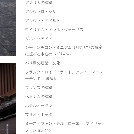
アメリカの建築
アルヴァロ・シザ
アルヴァ・アアルト
ウイリアム・メレル・ヴォーリズ
ザハ・ハディド
シーランチコンドミニアム（ｶﾘﾌｫﾙﾆｱの海岸
に拡がる木造のｺﾝﾄﾞﾐﾆｱﾑ）
バリ島の建築・文化
フランク・ロイド・ライト、アントニン・レ
ーモンド、 遠藤新
フランスの建築
ベトナムの建築
ホテルオークラ
マリオ・ボッタ
ミース・ファン・デル・ローエ フィリッ
プ・ジョンソン