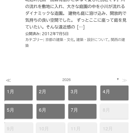
の流れを敷地に入れ、大きな庭園の中を小川が流れる
ダイナミックな造園。 建物も庭に溶け込み、開放的で
気持ちの良い空間でした。 ずっとここに座って庭を見
ていたい。そんな遠近感の […]
公開済み: 2012年7月5日
カテゴリー:
京都の建築・文化
,
建築・設計について
,
関西の建
築
≪
≫
2026
▼
1月
2月
3月
4月
5月
6月
7月
8月
9月
10月
11月
12月