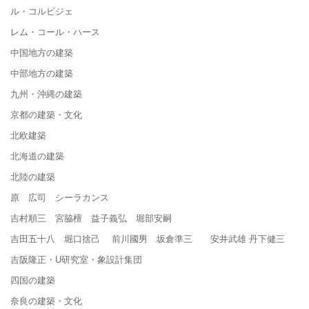
ル・コルビジェ
レム・コール・ハース
中国地方の建築
中部地方の建築
九州・沖縄の建築
京都の建築・文化
北欧建築
北海道の建築
北陸の建築
原 広司 シーラカンス
吉村順三 宮脇檀 益子義弘 堀部安嗣
吉田五十八 堀口捨己 前川國男 坂倉準三 安井武雄 丹下健三
吉阪隆正・U研究室・象設計集団
四国の建築
奈良の建築・文化