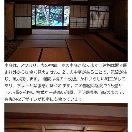
中庭は、2つあり、表の中庭、奥の中庭となります。建物は塀で囲
まれ外からは全く見えません。2つの中庭があることで、気流が生
じ、風が抜けます。 欄間は桐の一枚板。かわいらしい細工がして
あり、ちょっと緊張感がほぐれます。この部屋は客間で15畳と
12.5畳の和室。格式が一番高い部屋。照明器具も当時のままで、
有機的なデザインが和室にも合っています。