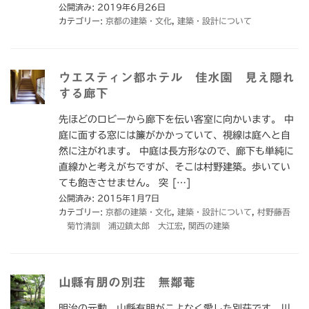
公開済み: 2019年6月26日
カテゴリー:
京都の建築・文化
,
建築・設計について
ウエスティン都ホテル 佳水園 見え隠れ
する廊下
先ほどのロビーから廊下を伝い客室に向かいます。 中
庭に面する窓には簾がかかっていて、視線は庭へと自
然に注がれます。 中庭は長方形なので、廊下も単純に
直線かと考えがちですが、そこは村野建築。歩いてい
ても飽きさせません。 突 […]
公開済み: 2015年1月7日
カテゴリー:
京都の建築・文化
,
建築・設計について
,
村野藤吾
菊竹清訓 浦辺鎮太郎 大江宏
,
関西の建築
山縣有朋の別荘 無鄰菴
明治の元勲 山縣有朋がこよなく愛した別荘です。川