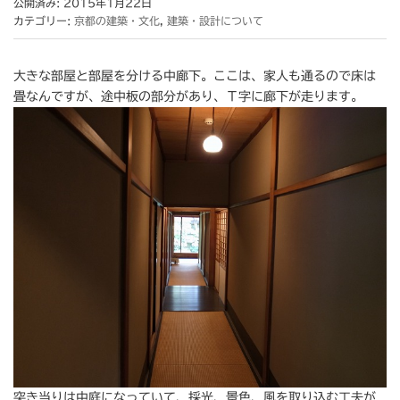
公開済み: 2015年1月22日
カテゴリー:
京都の建築・文化
,
建築・設計について
大きな部屋と部屋を分ける中廊下。ここは、家人も通るので床は
畳なんですが、途中板の部分があり、Ｔ字に廊下が走ります。
突き当りは中庭になっていて、採光、景色、風を取り込む工夫が