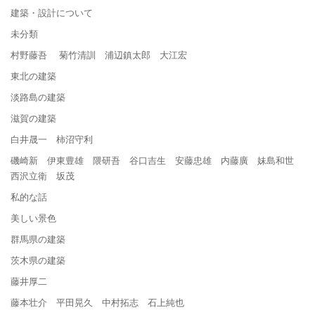
建築・設計について
未分類
村野藤吾 菊竹清訓 浦辺鎮太郎 大江宏
東北の建築
淡路島の建築
滋賀の建築
白井晟一 柿沼守利
磯崎新 伊東豊雄 隈研吾 谷口吉生 安藤忠雄 内藤廣 妹島和世
西沢立衛 坂茂
私的な話
美しい景色
群馬県の建築
茨木県の建築
藤井厚二
藤本壮介 平田晃久 中村拓志 石上純也