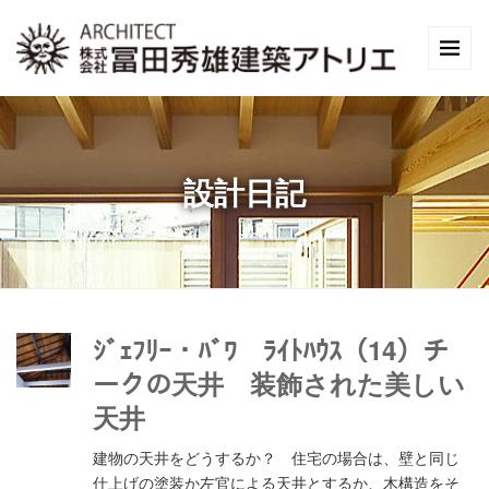
設計日記
ｼﾞｪﾌﾘｰ・ﾊﾞﾜ ﾗｲﾄﾊｳｽ（14）チ
ークの天井 装飾された美しい
天井
建物の天井をどうするか？ 住宅の場合は、壁と同じ
仕上げの塗装か左官による天井とするか、木構造をそ