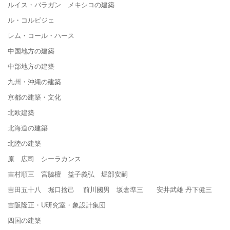
ルイス・バラガン メキシコの建築
ル・コルビジェ
レム・コール・ハース
中国地方の建築
中部地方の建築
九州・沖縄の建築
京都の建築・文化
北欧建築
北海道の建築
北陸の建築
原 広司 シーラカンス
吉村順三 宮脇檀 益子義弘 堀部安嗣
吉田五十八 堀口捨己 前川國男 坂倉準三 安井武雄 丹下健三
吉阪隆正・U研究室・象設計集団
四国の建築