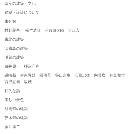
奈良の建築・文化
建築・設計について
未分類
村野藤吾 菊竹清訓 浦辺鎮太郎 大江宏
東北の建築
淡路島の建築
滋賀の建築
白井晟一 柿沼守利
磯崎新 伊東豊雄 隈研吾 谷口吉生 安藤忠雄 内藤廣 妹島和世
西沢立衛 坂茂
私的な話
美しい景色
群馬県の建築
茨木県の建築
藤井厚二