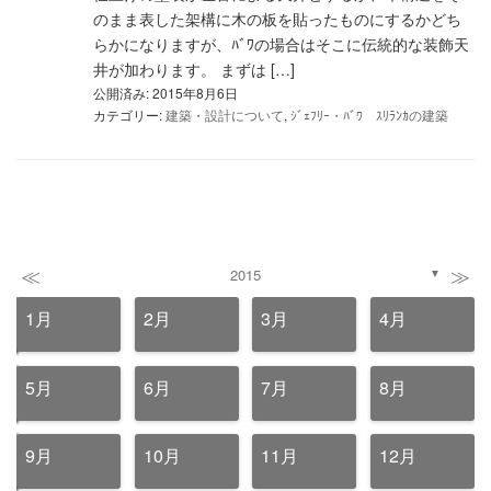
のまま表した架構に木の板を貼ったものにするかどち
らかになりますが、ﾊﾞﾜの場合はそこに伝統的な装飾天
井が加わります。 まずは […]
公開済み: 2015年8月6日
カテゴリー:
建築・設計について
,
ｼﾞｪﾌﾘｰ・ﾊﾞﾜ ｽﾘﾗﾝｶの建築
≪
≫
2015
▼
1月
2月
3月
4月
5月
6月
7月
8月
9月
10月
11月
12月