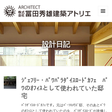
設計日記
ｼﾞｪﾌﾘｰ・ﾊﾞﾜﾊﾟﾗﾀﾞｲｽﾛｰﾄﾞｶﾌｪ ﾊﾞ
ﾜのｵﾌｨｽとして使われていた邸
宅
ﾊﾟﾗﾀﾞｲｽﾛｰﾄﾞｶﾌｪです。元はﾊﾞｰｿﾛﾒｳｽﾞ邸、そのあとﾊﾞﾜ
のｵﾌｨｽとして使われていたのを、ﾊﾟﾗﾀﾞｲｽﾛｰﾄﾞが改修し