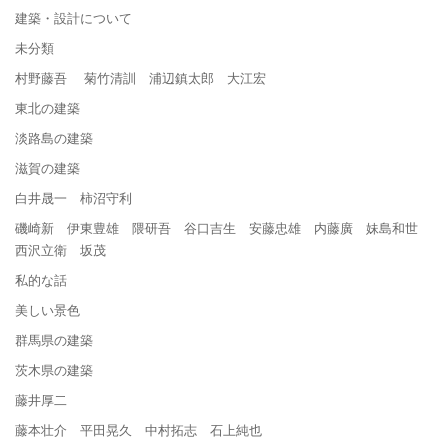
建築・設計について
未分類
村野藤吾 菊竹清訓 浦辺鎮太郎 大江宏
東北の建築
淡路島の建築
滋賀の建築
白井晟一 柿沼守利
磯崎新 伊東豊雄 隈研吾 谷口吉生 安藤忠雄 内藤廣 妹島和世
西沢立衛 坂茂
私的な話
美しい景色
群馬県の建築
茨木県の建築
藤井厚二
藤本壮介 平田晃久 中村拓志 石上純也