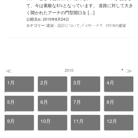
て、今は素敵なｶﾌｪとなっています。 道路に対して大き
く開かれたアーチの門型開口を […]
公開済み: 2015年8月24日
カテゴリー:
建築・設計について
,
ｼﾞｪﾌﾘｰ・ﾊﾞﾜ ｽﾘﾗﾝｶの建築
≪
≫
2015
▼
1月
2月
3月
4月
5月
6月
7月
8月
9月
10月
11月
12月