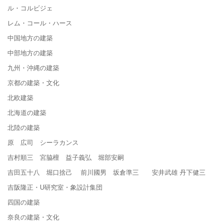
ル・コルビジェ
レム・コール・ハース
中国地方の建築
中部地方の建築
九州・沖縄の建築
京都の建築・文化
北欧建築
北海道の建築
北陸の建築
原 広司 シーラカンス
吉村順三 宮脇檀 益子義弘 堀部安嗣
吉田五十八 堀口捨己 前川國男 坂倉準三 安井武雄 丹下健三
吉阪隆正・U研究室・象設計集団
四国の建築
奈良の建築・文化