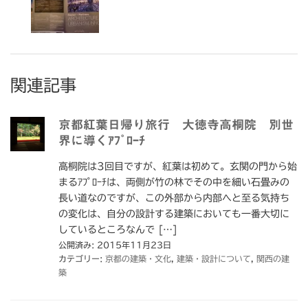
関連記事
京都紅葉日帰り旅行 大徳寺高桐院 別世
界に導くｱﾌﾟﾛｰﾁ
高桐院は3回目ですが、紅葉は初めて。玄関の門から始
まるｱﾌﾟﾛｰﾁは、両側が竹の林でその中を細い石畳みの
長い道なのですが、この外部から内部へと至る気持ち
の変化は、自分の設計する建築においても一番大切に
しているところなんで […]
公開済み: 2015年11月23日
カテゴリー:
京都の建築・文化
,
建築・設計について
,
関西の建
築