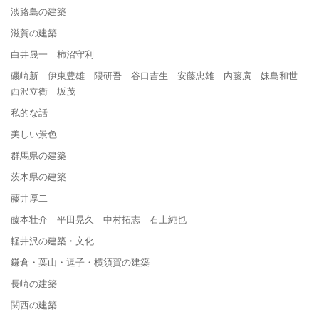
淡路島の建築
滋賀の建築
白井晟一 柿沼守利
磯崎新 伊東豊雄 隈研吾 谷口吉生 安藤忠雄 内藤廣 妹島和世
西沢立衛 坂茂
私的な話
美しい景色
群馬県の建築
茨木県の建築
藤井厚二
藤本壮介 平田晃久 中村拓志 石上純也
軽井沢の建築・文化
鎌倉・葉山・逗子・横須賀の建築
長崎の建築
関西の建築