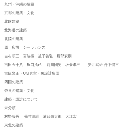
九州・沖縄の建築
京都の建築・文化
北欧建築
北海道の建築
北陸の建築
原 広司 シーラカンス
吉村順三 宮脇檀 益子義弘 堀部安嗣
吉田五十八 堀口捨己 前川國男 坂倉準三 安井武雄 丹下健三
吉阪隆正・U研究室・象設計集団
四国の建築
奈良の建築・文化
建築・設計について
未分類
村野藤吾 菊竹清訓 浦辺鎮太郎 大江宏
東北の建築