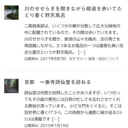
川のせせらぎを聞きながら緑道を歩いてた
どり着く野天風呂
二期倶楽部は、いくつかの棟が分散して広大な緑地の
中に配置されているので、その間は歩いていきます。
川のせせらぎを聞き、那須の山々を眺め、空の青さを
再認識しながら。3つあるお風呂の一つは屋根も無い完
全な露天というか野天風呂。 […]
公開済み: 2017年9月7日
カテゴリー:
建築・設計について
京都 一乗寺詩仙堂を訪ねる
詩仙堂は何度か訪問したことがありますが、いつ行っ
てもその庭の景色には日常の忙しさを忘れさせてくれ
る静寂が漂っています。 小さな門をくぐると、そこは
別世界に導くｱﾌﾟﾛｰﾁ。この両側から適度に緑が迫るｴﾝﾄ
ﾗﾝｽは素敵です […]
公開済み: 2015年1月14日