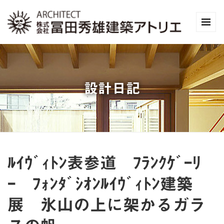
設計日記
ﾙｲｳﾞｨﾄﾝ表参道 ﾌﾗﾝｸｹﾞｰﾘ
ｰ ﾌｫﾝﾀﾞｼｵﾝﾙｲｳﾞｨﾄﾝ建築
展 氷山の上に架かるガラ