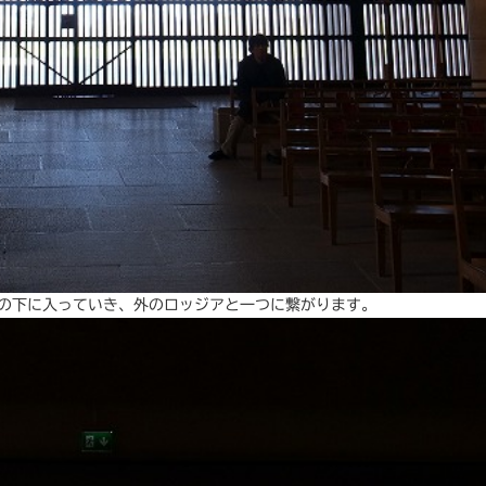
と床の下に入っていき、外のロッジアと一つに繋がります。