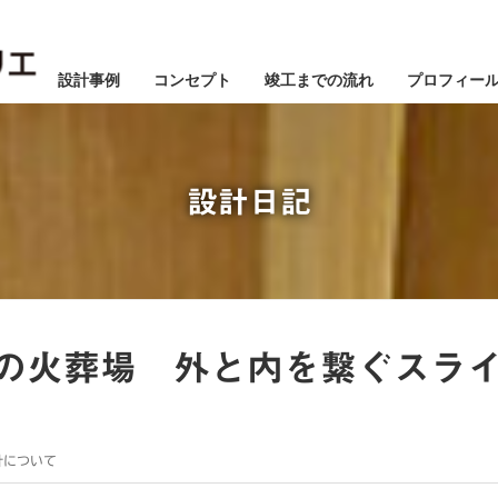
設計事例
コンセプト
竣工までの流れ
プロフィー
設計日記
ﾄﾞ 森の火葬場 外と内を繋ぐスラ
1月
1月
1月
1月
1月
1月
1月
1月
1月
1月
1月
1月
1月
1月
1月
1月
1月
2月
2月
2月
2月
2月
2月
2月
2月
2月
2月
2月
2月
2月
2月
2月
2月
2月
3月
3月
3月
3月
3月
3月
3月
3月
3月
3月
3月
3月
3月
3月
3月
3月
3月
5月
5月
5月
5月
5月
5月
5月
5月
5月
5月
5月
5月
5月
5月
5月
5月
5月
6月
6月
6月
6月
6月
6月
6月
6月
6月
6月
6月
6月
6月
6月
6月
6月
6月
7月
7月
7月
7月
7月
7月
7月
7月
7月
7月
7月
7月
7月
7月
7月
7月
7月
計について