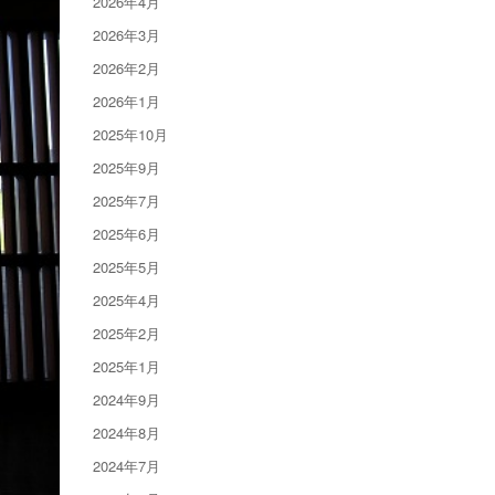
2026年4月
2026年3月
2026年2月
2026年1月
2025年10月
2025年9月
2025年7月
2025年6月
2025年5月
2025年4月
2025年2月
2025年1月
2024年9月
2024年8月
2024年7月