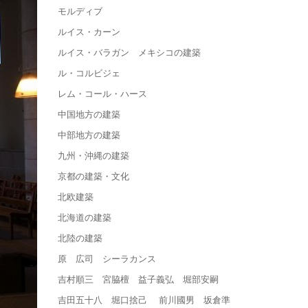
モルディブ
ルイス・カーン
ルイス・バラガン メキシコの建築
ル・コルビジェ
レム・コール・ハース
中国地方の建築
中部地方の建築
九州・沖縄の建築
京都の建築・文化
北欧建築
北海道の建築
北陸の建築
原 広司 シーラカンス
吉村順三 宮脇檀 益子義弘 堀部安嗣
吉田五十八 堀口捨己 前川國男 坂倉準