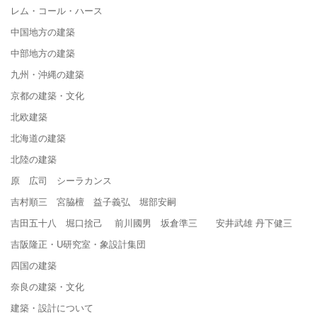
レム・コール・ハース
中国地方の建築
中部地方の建築
九州・沖縄の建築
京都の建築・文化
北欧建築
北海道の建築
北陸の建築
原 広司 シーラカンス
吉村順三 宮脇檀 益子義弘 堀部安嗣
吉田五十八 堀口捨己 前川國男 坂倉準三 安井武雄 丹下健三
吉阪隆正・U研究室・象設計集団
四国の建築
奈良の建築・文化
建築・設計について