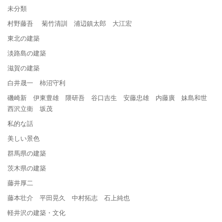
未分類
村野藤吾 菊竹清訓 浦辺鎮太郎 大江宏
東北の建築
淡路島の建築
滋賀の建築
白井晟一 柿沼守利
磯崎新 伊東豊雄 隈研吾 谷口吉生 安藤忠雄 内藤廣 妹島和世
西沢立衛 坂茂
私的な話
美しい景色
群馬県の建築
茨木県の建築
藤井厚二
藤本壮介 平田晃久 中村拓志 石上純也
軽井沢の建築・文化