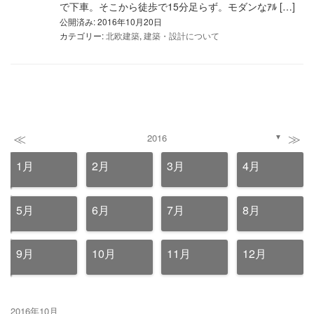
で下車。そこから徒歩で15分足らず。モダンなｱﾙ […]
公開済み: 2016年10月20日
カテゴリー:
北欧建築
,
建築・設計について
≪
≫
2016
▼
1月
2月
3月
4月
5月
6月
7月
8月
9月
10月
11月
12月
2016年10月