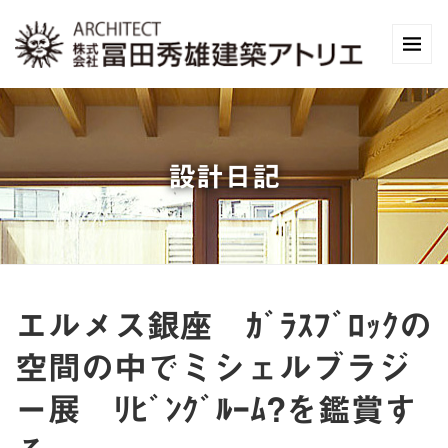
設計日記
エルメス銀座 ｶﾞﾗｽﾌﾞﾛｯｸの
空間の中でミシェルブラジ
ー展 ﾘﾋﾞﾝｸﾞﾙｰﾑ?を鑑賞す