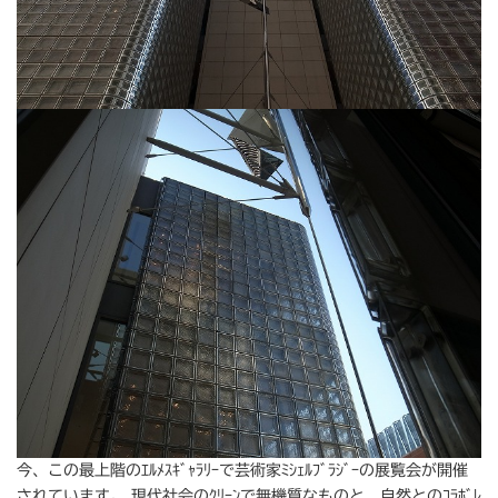
今、この最上階のｴﾙﾒｽｷﾞｬﾗﾘｰで芸術家ﾐｼｪﾙﾌﾞﾗｼﾞｰの展覧会が開催
されています。 現代社会のｸﾘｰﾝで無機質なものと、自然とのｺﾗﾎﾞﾚ