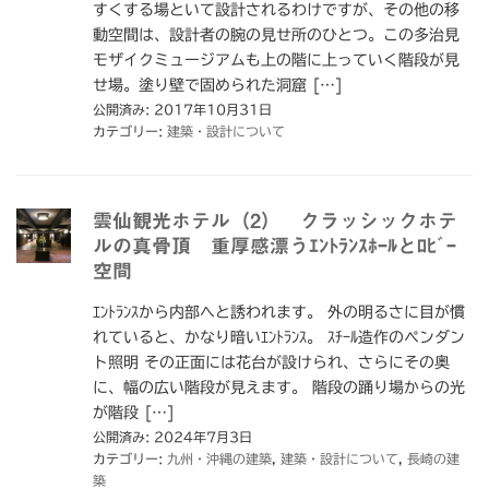
すくする場といて設計されるわけですが、その他の移
動空間は、設計者の腕の見せ所のひとつ。この多治見
モザイクミュージアムも上の階に上っていく階段が見
せ場。塗り壁で固められた洞窟 […]
公開済み: 2017年10月31日
カテゴリー:
建築・設計について
雲仙観光ホテル（2） クラッシックホテ
ルの真骨頂 重厚感漂うｴﾝﾄﾗﾝｽﾎｰﾙとﾛﾋﾞｰ
空間
ｴﾝﾄﾗﾝｽから内部へと誘われます。 外の明るさに目が慣
れていると、かなり暗いｴﾝﾄﾗﾝｽ。 ｽﾁｰﾙ造作のペンダン
ト照明 その正面には花台が設けられ、さらにその奥
に、幅の広い階段が見えます。 階段の踊り場からの光
が階段 […]
公開済み: 2024年7月3日
カテゴリー:
九州・沖縄の建築
,
建築・設計について
,
長崎の建
築