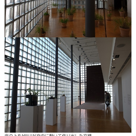
床の上をｶﾀﾂﾑﾘが自由に動いて作り出した文様