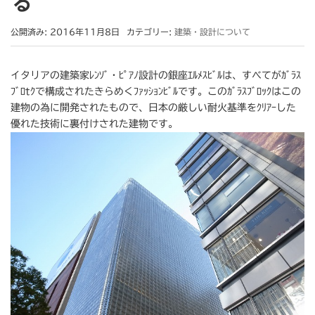
る
公開済み: 2016年11月8日
カテゴリー:
建築・設計について
イタリアの建築家ﾚﾝｿﾞ・ﾋﾟｱﾉ設計の銀座ｴﾙﾒｽﾋﾞﾙは、すべてがｶﾞﾗｽ
ﾌﾞﾛtｸで構成されたきらめくﾌｧｯｼｮﾝﾋﾞﾙです。このｶﾞﾗｽﾌﾞﾛｯｸはこの
建物の為に開発されたもので、日本の厳しい耐火基準をｸﾘｱｰした
優れた技術に裏付けされた建物です。