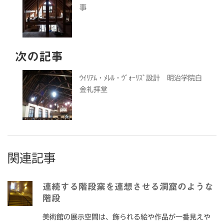
事
次の記事
ｳｲﾘｱﾑ・ﾒﾚﾙ・ｳﾞｫｰﾘｽﾞ設計 明治学院白
金礼拝堂
関連記事
連続する階段窯を連想させる洞窟のような
階段
美術館の展示空間は、飾られる絵や作品が一番見えや