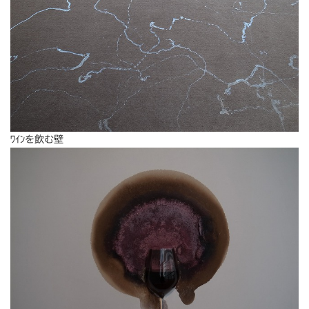
ﾜｲﾝを飲む壁