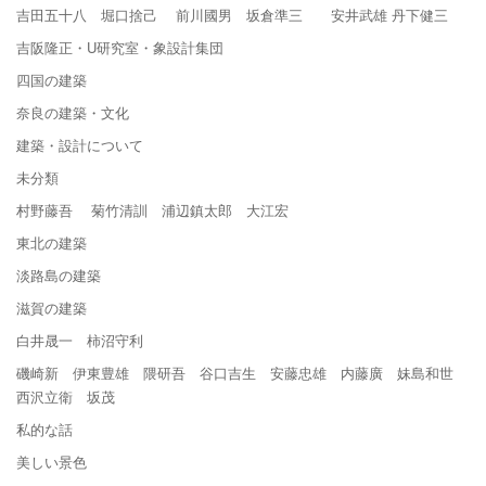
吉田五十八 堀口捨己 前川國男 坂倉準三 安井武雄 丹下健三
吉阪隆正・U研究室・象設計集団
四国の建築
奈良の建築・文化
建築・設計について
未分類
村野藤吾 菊竹清訓 浦辺鎮太郎 大江宏
東北の建築
淡路島の建築
滋賀の建築
白井晟一 柿沼守利
磯崎新 伊東豊雄 隈研吾 谷口吉生 安藤忠雄 内藤廣 妹島和世
西沢立衛 坂茂
私的な話
美しい景色