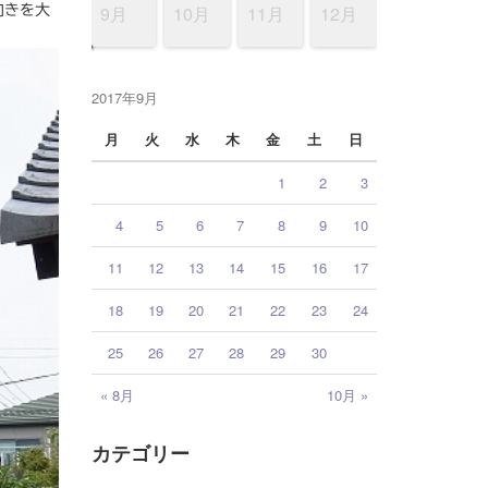
12月
12月
12月
12月
12月
12月
12月
12月
12月
12月
12月
12月
12月
12月
12月
12月
12月
9月
10月
11月
12月
向きを大
。
2017年9月
月
火
水
木
金
土
日
1
2
3
4
5
6
7
8
9
10
11
12
13
14
15
16
17
18
19
20
21
22
23
24
25
26
27
28
29
30
« 8月
10月 »
カテゴリー