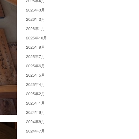
2026年4月
2026年3月
2026年2月
2026年1月
2025年10月
2025年9月
2025年7月
2025年6月
2025年5月
2025年4月
2025年2月
2025年1月
2024年9月
2024年8月
2024年7月