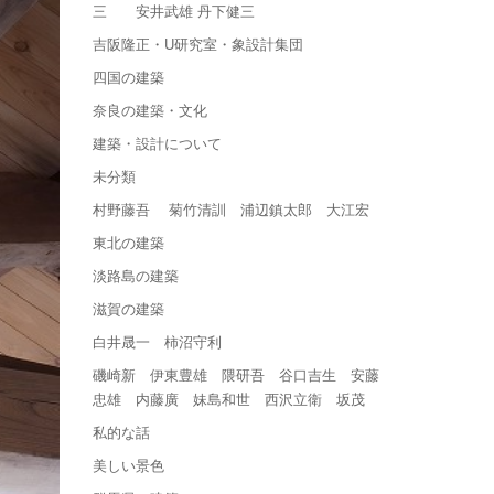
三 安井武雄 丹下健三
吉阪隆正・U研究室・象設計集団
四国の建築
奈良の建築・文化
建築・設計について
未分類
村野藤吾 菊竹清訓 浦辺鎮太郎 大江宏
東北の建築
淡路島の建築
滋賀の建築
白井晟一 柿沼守利
磯崎新 伊東豊雄 隈研吾 谷口吉生 安藤
忠雄 内藤廣 妹島和世 西沢立衛 坂茂
私的な話
美しい景色