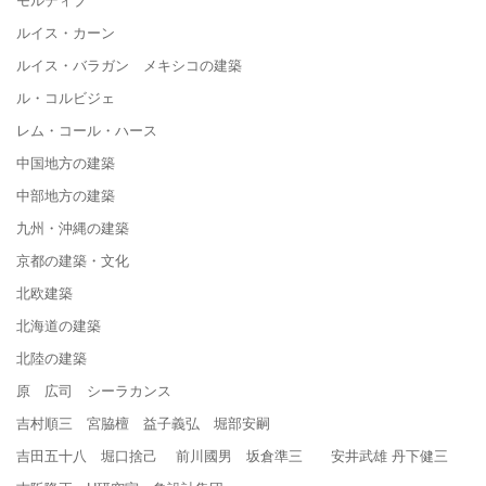
ルイス・カーン
ルイス・バラガン メキシコの建築
ル・コルビジェ
レム・コール・ハース
中国地方の建築
中部地方の建築
九州・沖縄の建築
京都の建築・文化
北欧建築
北海道の建築
北陸の建築
原 広司 シーラカンス
吉村順三 宮脇檀 益子義弘 堀部安嗣
吉田五十八 堀口捨己 前川國男 坂倉準三 安井武雄 丹下健三