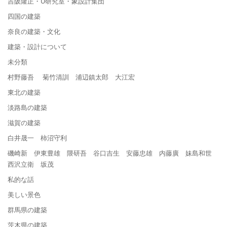
吉阪隆正・U研究室・象設計集団
四国の建築
奈良の建築・文化
建築・設計について
未分類
村野藤吾 菊竹清訓 浦辺鎮太郎 大江宏
東北の建築
淡路島の建築
滋賀の建築
白井晟一 柿沼守利
磯崎新 伊東豊雄 隈研吾 谷口吉生 安藤忠雄 内藤廣 妹島和世
西沢立衛 坂茂
私的な話
美しい景色
群馬県の建築
茨木県の建築