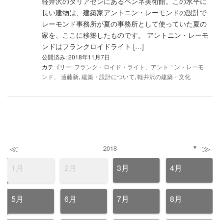
軽井沢のタリアセンにあるペンネ美術館。この水平に
長い建物は、建築家アントニン・レーモンドの設計で
レーモンド事務所が夏の事務所として使っていた夏の
家を、ここに移築したものです。 アントニン・レーモ
ンドはフランクロイドライト […]
公開済み: 2018年11月7日
カテゴリー:
フランク・ロイド・ライト、アントニン・レーモ
ンド、 遠藤新
,
建築・設計について
,
軽井沢の建築・文化
≪
≫
2018
▼
1月
2月
3月
4月
5月
6月
7月
8月