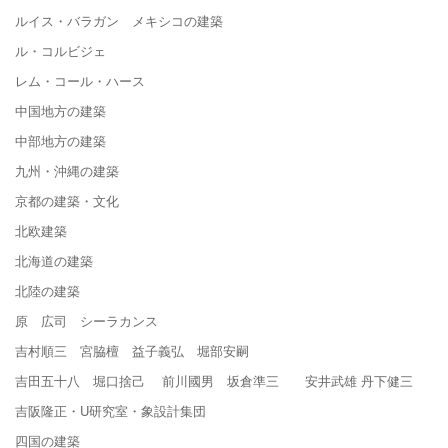
ルイス・バラガン メキシコの建築
ル・コルビジェ
レム・コール・ハース
中国地方の建築
中部地方の建築
九州・沖縄の建築
京都の建築・文化
北欧建築
北海道の建築
北陸の建築
原 広司 シーラカンス
吉村順三 宮脇檀 益子義弘 堀部安嗣
吉田五十八 堀口捨己 前川國男 坂倉準三 安井武雄 丹下健三
吉阪隆正・U研究室・象設計集団
四国の建築