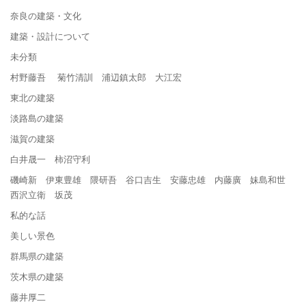
奈良の建築・文化
建築・設計について
未分類
村野藤吾 菊竹清訓 浦辺鎮太郎 大江宏
東北の建築
淡路島の建築
滋賀の建築
白井晟一 柿沼守利
磯崎新 伊東豊雄 隈研吾 谷口吉生 安藤忠雄 内藤廣 妹島和世
西沢立衛 坂茂
私的な話
美しい景色
群馬県の建築
茨木県の建築
藤井厚二