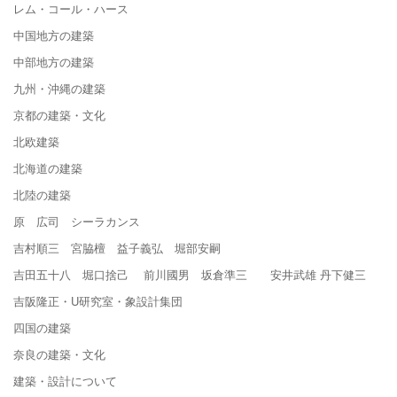
レム・コール・ハース
中国地方の建築
中部地方の建築
九州・沖縄の建築
京都の建築・文化
北欧建築
北海道の建築
北陸の建築
原 広司 シーラカンス
吉村順三 宮脇檀 益子義弘 堀部安嗣
吉田五十八 堀口捨己 前川國男 坂倉準三 安井武雄 丹下健三
吉阪隆正・U研究室・象設計集団
四国の建築
奈良の建築・文化
建築・設計について