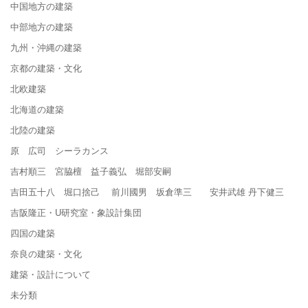
中国地方の建築
中部地方の建築
九州・沖縄の建築
京都の建築・文化
北欧建築
北海道の建築
北陸の建築
原 広司 シーラカンス
吉村順三 宮脇檀 益子義弘 堀部安嗣
吉田五十八 堀口捨己 前川國男 坂倉準三 安井武雄 丹下健三
吉阪隆正・U研究室・象設計集団
四国の建築
奈良の建築・文化
建築・設計について
未分類