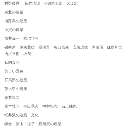
村野藤吾 菊竹清訓 浦辺鎮太郎 大江宏
東北の建築
淡路島の建築
滋賀の建築
白井晟一 柿沼守利
磯崎新 伊東豊雄 隈研吾 谷口吉生 安藤忠雄 内藤廣 妹島和世
西沢立衛 坂茂
私的な話
美しい景色
群馬県の建築
茨木県の建築
藤井厚二
藤本壮介 平田晃久 中村拓志 石上純也
軽井沢の建築・文化
鎌倉・葉山・逗子・横須賀の建築